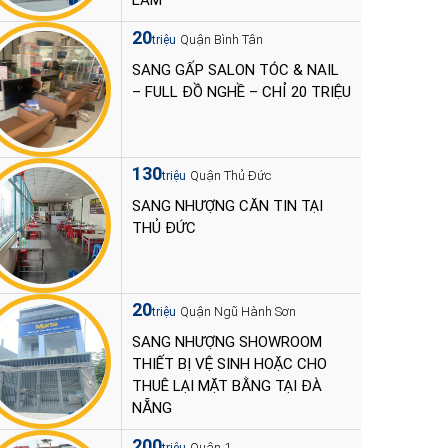
LÀM
20
Quận Bình Tân
triệu
SANG GẤP SALON TÓC & NAIL
– FULL ĐỒ NGHỀ – CHỈ 20 TRIỆU
130
Quận Thủ Đức
triệu
SANG NHƯỢNG CĂN TIN TẠI
THỦ ĐỨC
20
Quận Ngũ Hành Sơn
triệu
SANG NHƯỢNG SHOWROOM
THIẾT BỊ VỆ SINH HOẶC CHO
THUÊ LẠI MẶT BẰNG TẠI ĐÀ
NẴNG
200
Quận 1