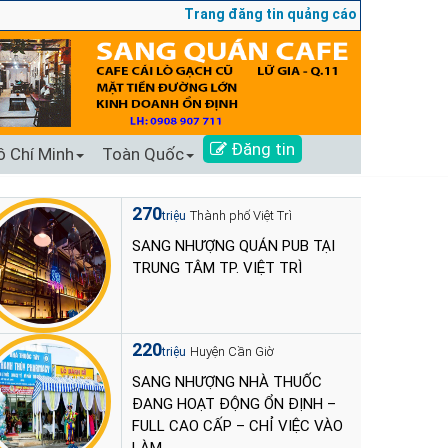
Trang đăng tin quảng cáo sang nhượng số 1 Tạ
Đăng tin
ồ Chí Minh
Toàn Quốc
270
Thành phố Việt Trì
triệu
SANG NHƯỢNG QUÁN PUB TẠI
TRUNG TÂM TP. VIỆT TRÌ
220
Huyện Cần Giờ
triệu
SANG NHƯỢNG NHÀ THUỐC
ĐANG HOẠT ĐỘNG ỔN ĐỊNH –
FULL CAO CẤP – CHỈ VIỆC VÀO