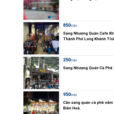
850
triệu
Sang Nhượng Quán Cafe Kh
Thành Phố Long Khánh Tỉn
250
triệu
Sang Nhượng Quán Cà Phê 
950
triệu
Cần sang quán cà phê nằm 
Biên Hoà.