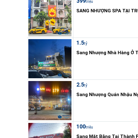
399
triệu
SANG NHƯỢNG SPA TẠI TR
1.5
tỷ
Sang Nhượng Nhà Hàng Ở T
2.5
tỷ
Sang Nhượng Quán Nhậu Ng
100
triệu
Sang Mặt Bằng Tại Thành P