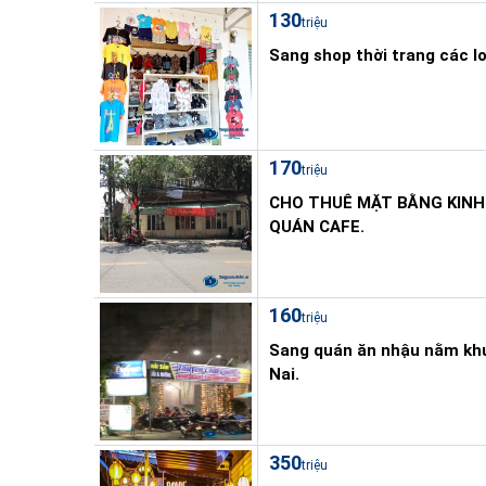
130
triệu
Sang shop thời trang các lo
170
triệu
CHO THUÊ MẶT BẰNG KINH
QUÁN CAFE.
160
triệu
Sang quán ăn nhậu nằm khu
Nai.
350
triệu