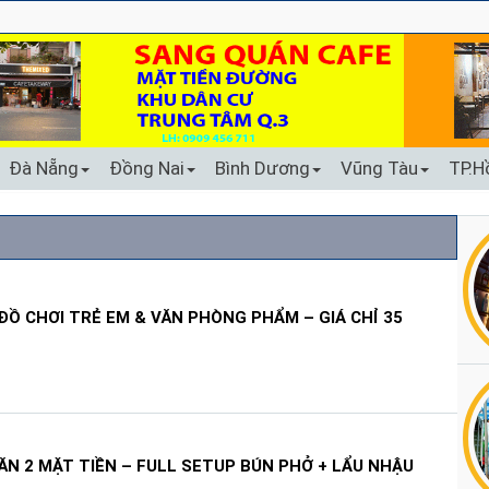
Đà Nẵng
Đồng Nai
Bình Dương
Vũng Tàu
TP.H
Ồ CHƠI TRẺ EM & VĂN PHÒNG PHẨM – GIÁ CHỈ 35
N 2 MẶT TIỀN – FULL SETUP BÚN PHỞ + LẨU NHẬU