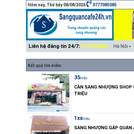
Hôm nay, Thứ bảy 08/08/2026
0777085085
Liên hệ đăng tin 24/7:
Hà Nội
0777085085
Kết quả tìm kiếm
35
triệu
CẦN SANG NHƯỢNG SHOP Đ
TRIỆU
1xx
triệu
SANG NHƯỢNG GẤP QUÁN Ă