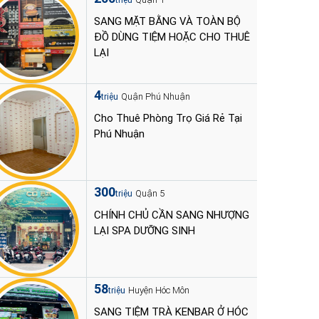
triệu
SANG MẶT BẰNG VÀ TOÀN BỘ
ĐỒ DÙNG TIỆM HOẶC CHO THUÊ
LẠI
4
Quận Phú Nhuận
triệu
Cho Thuê Phòng Trọ Giá Rẻ Tại
Phú Nhuận
300
Quận 5
triệu
CHÍNH CHỦ CẦN SANG NHƯỢNG
LẠI SPA DƯỠNG SINH
58
Huyện Hóc Môn
triệu
SANG TIỆM TRÀ KENBAR Ở HÓC