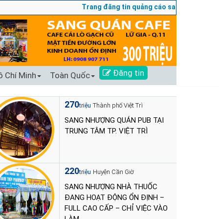
Trang đăng tin quảng cáo sang nhượng số 1 Tạ
Đăng tin
ồ Chí Minh
Toàn Quốc
270
Thành phố Việt Trì
triệu
SANG NHƯỢNG QUÁN PUB TẠI
TRUNG TÂM TP. VIỆT TRÌ
220
Huyện Cần Giờ
triệu
SANG NHƯỢNG NHÀ THUỐC
ĐANG HOẠT ĐỘNG ỔN ĐỊNH –
FULL CAO CẤP – CHỈ VIỆC VÀO