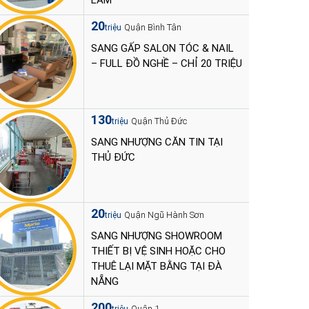
LÀM
20
Quận Bình Tân
triệu
SANG GẤP SALON TÓC & NAIL
– FULL ĐỒ NGHỀ – CHỈ 20 TRIỆU
130
Quận Thủ Đức
triệu
SANG NHƯỢNG CĂN TIN TẠI
THỦ ĐỨC
20
Quận Ngũ Hành Sơn
triệu
SANG NHƯỢNG SHOWROOM
THIẾT BỊ VỆ SINH HOẶC CHO
THUÊ LẠI MẶT BẰNG TẠI ĐÀ
NẴNG
200
Quận 1