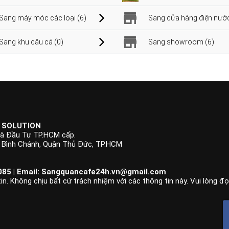
Sang máy móc các loại (6)
Sang cửa hàng điện nước
Sang khu câu cá (0)
Sang showroom (6)
 SOLUTION
à Đầu Tư TP.HCM cấp.
p Bình Chánh, Quận Thủ Đức, TP.HCM
85 | Email:
Sangquancafe24h.vn@gmail.com
n. Không chịu bất cứ trách nhiệm với các thông tin này. Vui lòng đ