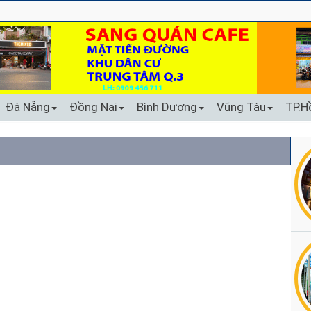
Đà Nẵng
Đồng Nai
Bình Dương
Vũng Tàu
TP.H