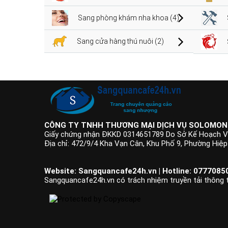
Sang phòng khám nha khoa (4)
Sang cửa hàng thú nuôi (2)
CÔNG TY TNHH THƯƠNG MẠI DỊCH VỤ SOLOMON
Giấy chứng nhận ĐKKD 0314651789 Do Sở Kế Hoạch V
Địa chỉ: 472/9/4 Kha Vạn Cân, Khu Phố 9, Phường Hiệ
Website: Sangquancafe24h.vn | Hotline: 07770850
Sangquancafe24h.vn có trách nhiệm truyền tải thông ti