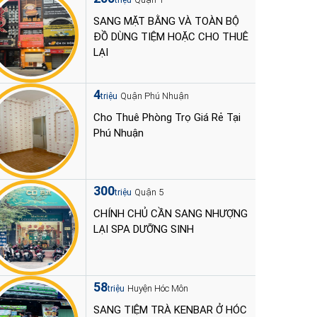
triệu
SANG MẶT BẰNG VÀ TOÀN BỘ
ĐỒ DÙNG TIỆM HOẶC CHO THUÊ
LẠI
4
Quận Phú Nhuận
triệu
Cho Thuê Phòng Trọ Giá Rẻ Tại
Phú Nhuận
300
Quận 5
triệu
CHÍNH CHỦ CẦN SANG NHƯỢNG
LẠI SPA DƯỠNG SINH
58
Huyện Hóc Môn
triệu
SANG TIỆM TRÀ KENBAR Ở HÓC