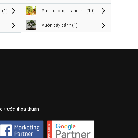
 (1)
Sang xưởng - trang trại (10)
Vườn cây cảnh (1)
ọc trước thỏa thuận.