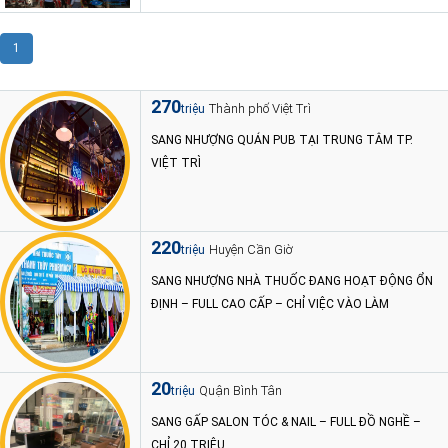
1
270
Thành phố Việt Trì
triệu
SANG NHƯỢNG QUÁN PUB TẠI TRUNG TÂM TP.
VIỆT TRÌ
220
Huyện Cần Giờ
triệu
SANG NHƯỢNG NHÀ THUỐC ĐANG HOẠT ĐỘNG ỔN
ĐỊNH – FULL CAO CẤP – CHỈ VIỆC VÀO LÀM
20
Quận Bình Tân
triệu
SANG GẤP SALON TÓC & NAIL – FULL ĐỒ NGHỀ –
CHỈ 20 TRIỆU