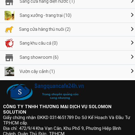
Sang cửa hàng điện nước (1)
Sang xưởng - trang trại (10)
Sang cửa hàng thú nuôi (2)
Sang khu câu cá (0)
Sang showroom (6)
Vườn cây cảnh (1)
CÔNG TY TNHH THƯƠNG MẠI DỊCH VỤ SOLOMON
SOLUTION
Giấy chứng nhận ĐKKD 0314651789 Do Sở Kế Hoạch Và Đầu Tư
TP.HCM cấp.
Địa chỉ: 472/9/4 Kha Vạn Cân, Khu Phố 9, Phường Hiệp Bình
Chánh, Quận Thủ Đức, TP.HCM