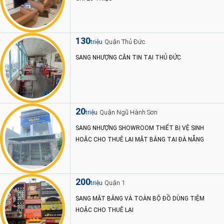
130
Quận Thủ Đức
triệu
SANG NHƯỢNG CĂN TIN TẠI THỦ ĐỨC
20
Quận Ngũ Hành Sơn
triệu
SANG NHƯỢNG SHOWROOM THIẾT BỊ VỆ SINH
HOẶC CHO THUÊ LẠI MẶT BẰNG TẠI ĐÀ NẴNG
200
Quận 1
triệu
SANG MẶT BẰNG VÀ TOÀN BỘ ĐỒ DÙNG TIỆM
HOẶC CHO THUÊ LẠI