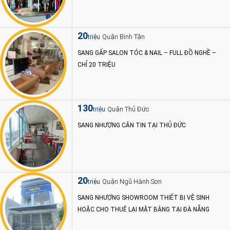
20
Quận Bình Tân
triệu
SANG GẤP SALON TÓC & NAIL – FULL ĐỒ NGHỀ –
CHỈ 20 TRIỆU
130
Quận Thủ Đức
triệu
SANG NHƯỢNG CĂN TIN TẠI THỦ ĐỨC
20
Quận Ngũ Hành Sơn
triệu
SANG NHƯỢNG SHOWROOM THIẾT BỊ VỆ SINH
HOẶC CHO THUÊ LẠI MẶT BẰNG TẠI ĐÀ NẴNG