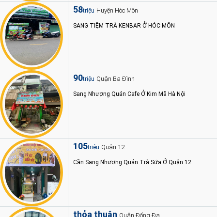
58
Huyện Hóc Môn
triệu
SANG TIỆM TRÀ KENBAR Ở HÓC MÔN
90
Quận Ba Đình
triệu
Sang Nhượng Quán Cafe Ở Kim Mã Hà Nội
105
Quận 12
triệu
Cần Sang Nhượng Quán Trà Sữa Ở Quận 12
thỏa thuận
Quận Đống Đa