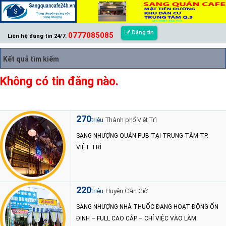
Đăng tin
0777085085
Liên hệ đăng tin 24/7:
Kết quả tìm kiếm
Không có tin đăng nào.
270
Thành phố Việt Trì
triệu
SANG NHƯỢNG QUÁN PUB TẠI TRUNG TÂM TP.
VIỆT TRÌ
220
Huyện Cần Giờ
triệu
SANG NHƯỢNG NHÀ THUỐC ĐANG HOẠT ĐỘNG ỔN
ĐỊNH – FULL CAO CẤP – CHỈ VIỆC VÀO LÀM