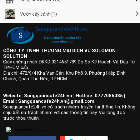
Vườn cây cảnh (1)
CÔNG TY TNHH THƯƠNG MẠI DỊCH VỤ SOLOMON
SOLUTION
Giấy chứng nhận ĐKKD 0314651789 Do Sở Kế Hoạch Và Đầu Tư
TP.HCM cấp.
Địa chỉ: 472/9/4 Kha Vạn Cân, Khu Phố 9, Phường Hiệp Bình
Chánh, Quận Thủ Đức, TP.HCM
Website: Sangquancafe24h.vn | Hotline: 0777085085 |
Email:
Sangquancafe24h.vn@gmail.com
Sangquancafe24h.vn có trách nhiệm truyền tải thông tin. Không
chịu bất cứ trách nhiệm với các thông tin này. Vui lòng đọc
trước thỏa thuận.