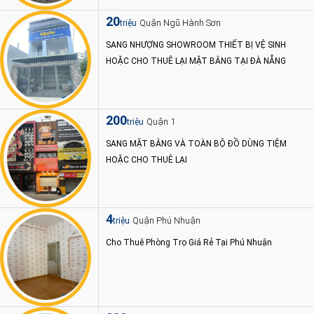
20
Quận Ngũ Hành Sơn
triệu
SANG NHƯỢNG SHOWROOM THIẾT BỊ VỆ SINH
HOẶC CHO THUÊ LẠI MẶT BẰNG TẠI ĐÀ NẴNG
200
Quận 1
triệu
SANG MẶT BẰNG VÀ TOÀN BỘ ĐỒ DÙNG TIỆM
HOẶC CHO THUÊ LẠI
4
Quận Phú Nhuận
triệu
Cho Thuê Phòng Trọ Giá Rẻ Tại Phú Nhuận