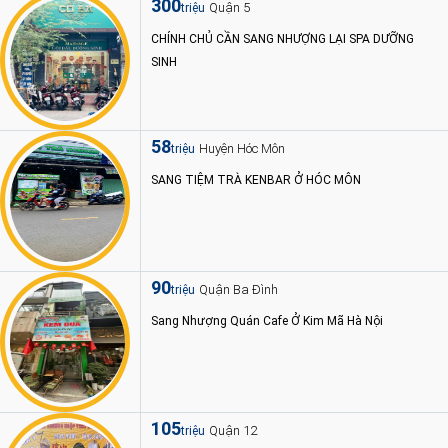
300
Quận 5
triệu
CHÍNH CHỦ CẦN SANG NHƯỢNG LẠI SPA DƯỠNG
SINH
58
Huyện Hóc Môn
triệu
SANG TIỆM TRÀ KENBAR Ở HÓC MÔN
90
Quận Ba Đình
triệu
Sang Nhượng Quán Cafe Ở Kim Mã Hà Nội
105
Quận 12
triệu