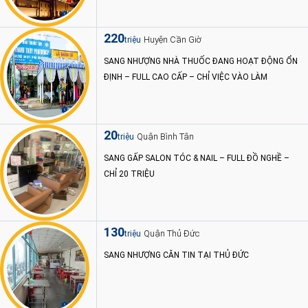
220
Huyện Cần Giờ
triệu
SANG NHƯỢNG NHÀ THUỐC ĐANG HOẠT ĐỘNG ỔN
ĐỊNH – FULL CAO CẤP – CHỈ VIỆC VÀO LÀM
20
Quận Bình Tân
triệu
SANG GẤP SALON TÓC & NAIL – FULL ĐỒ NGHỀ –
CHỈ 20 TRIỆU
130
Quận Thủ Đức
triệu
SANG NHƯỢNG CĂN TIN TẠI THỦ ĐỨC