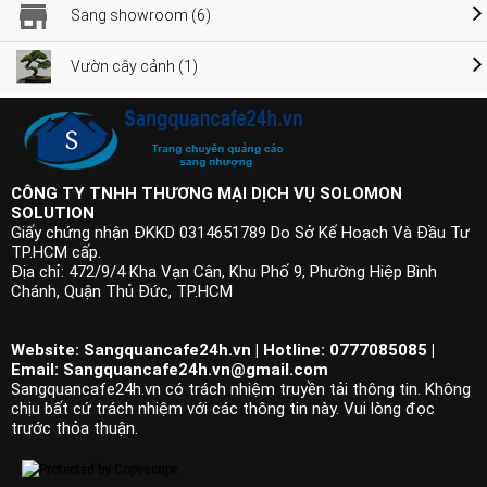
Sang showroom (6)
Vườn cây cảnh (1)
CÔNG TY TNHH THƯƠNG MẠI DỊCH VỤ SOLOMON
SOLUTION
Giấy chứng nhận ĐKKD 0314651789 Do Sở Kế Hoạch Và Đầu Tư
TP.HCM cấp.
Địa chỉ: 472/9/4 Kha Vạn Cân, Khu Phố 9, Phường Hiệp Bình
Chánh, Quận Thủ Đức, TP.HCM
Website: Sangquancafe24h.vn | Hotline: 0777085085 |
Email:
Sangquancafe24h.vn@gmail.com
Sangquancafe24h.vn có trách nhiệm truyền tải thông tin. Không
chịu bất cứ trách nhiệm với các thông tin này. Vui lòng đọc
trước thỏa thuận.