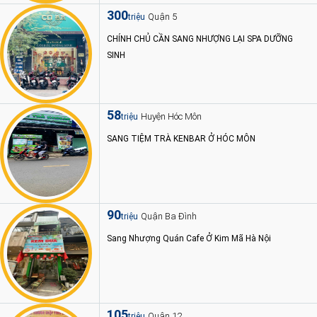
300
Quận 5
triệu
CHÍNH CHỦ CẦN SANG NHƯỢNG LẠI SPA DƯỠNG
SINH
58
Huyện Hóc Môn
triệu
SANG TIỆM TRÀ KENBAR Ở HÓC MÔN
90
Quận Ba Đình
triệu
Sang Nhượng Quán Cafe Ở Kim Mã Hà Nội
105
Quận 12
triệu