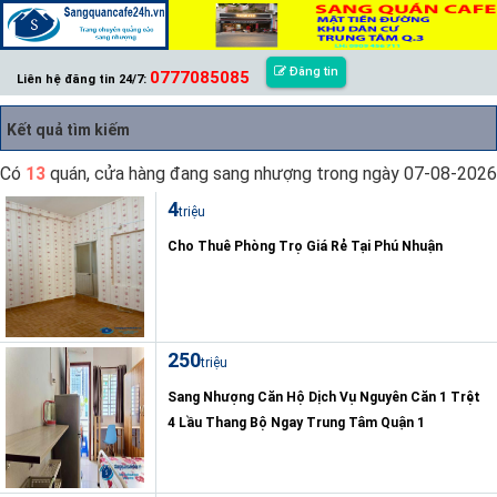
Đăng tin
0777085085
Liên hệ đăng tin 24/7:
Kết quả tìm kiếm
Có
13
quán, cửa hàng đang sang nhượng trong ngày 07-08-2026
4
triệu
Cho Thuê Phòng Trọ Giá Rẻ Tại Phú Nhuận
250
triệu
Sang Nhượng Căn Hộ Dịch Vụ Nguyên Căn 1 Trệt
4 Lầu Thang Bộ Ngay Trung Tâm Quận 1