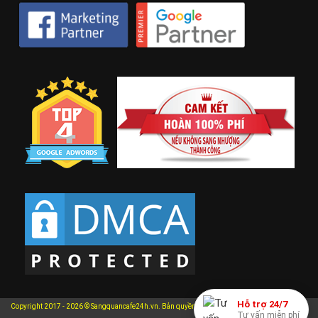
Hỗ trợ 24/7
Copyright 2017 - 2026 © Sangquancafe24h.vn. Bản quyền thuộc về Sangquancafe24h.vn.
Tư vấn miễn phí