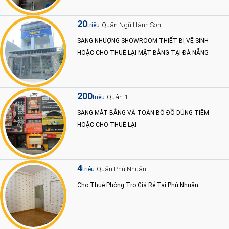
20
Quận Ngũ Hành Sơn
triệu
SANG NHƯỢNG SHOWROOM THIẾT BỊ VỆ SINH
HOẶC CHO THUÊ LẠI MẶT BẰNG TẠI ĐÀ NẴNG
200
Quận 1
triệu
SANG MẶT BẰNG VÀ TOÀN BỘ ĐỒ DÙNG TIỆM
HOẶC CHO THUÊ LẠI
4
Quận Phú Nhuận
triệu
Cho Thuê Phòng Trọ Giá Rẻ Tại Phú Nhuận