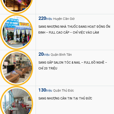
220
Huyện Cần Giờ
triệu
SANG NHƯỢNG NHÀ THUỐC ĐANG HOẠT ĐỘNG ỔN
ĐỊNH – FULL CAO CẤP – CHỈ VIỆC VÀO LÀM
20
Quận Bình Tân
triệu
SANG GẤP SALON TÓC & NAIL – FULL ĐỒ NGHỀ –
CHỈ 20 TRIỆU
130
Quận Thủ Đức
triệu
SANG NHƯỢNG CĂN TIN TẠI THỦ ĐỨC