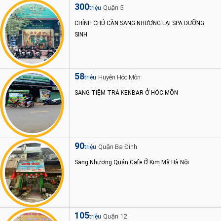
300
Quận 5
triệu
CHÍNH CHỦ CẦN SANG NHƯỢNG LẠI SPA DƯỠNG
SINH
58
Huyện Hóc Môn
triệu
SANG TIỆM TRÀ KENBAR Ở HÓC MÔN
90
Quận Ba Đình
triệu
Sang Nhượng Quán Cafe Ở Kim Mã Hà Nội
105
Quận 12
triệu