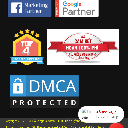
Hỗ trợ 24/7
Tư vấn miễn phí
Copyright 2017 - 2026 © Sangquancafe24h.vn. Bản quyền thuộc về Sangquancafe24h.vn.
Mọi hành vi sao chép đều là phạm pháp nếu không có sự cho phép bằng văn bản của chúng