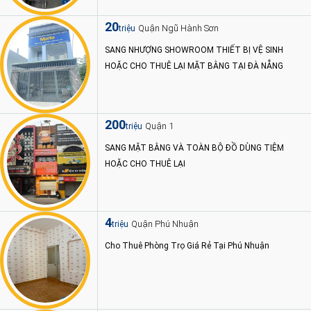
20
Quận Ngũ Hành Sơn
triệu
SANG NHƯỢNG SHOWROOM THIẾT BỊ VỆ SINH
HOẶC CHO THUÊ LẠI MẶT BẰNG TẠI ĐÀ NẴNG
200
Quận 1
triệu
SANG MẶT BẰNG VÀ TOÀN BỘ ĐỒ DÙNG TIỆM
HOẶC CHO THUÊ LẠI
4
Quận Phú Nhuận
triệu
Cho Thuê Phòng Trọ Giá Rẻ Tại Phú Nhuận