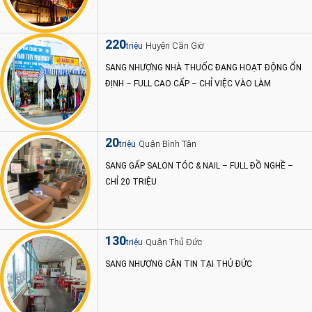
220
Huyện Cần Giờ
triệu
SANG NHƯỢNG NHÀ THUỐC ĐANG HOẠT ĐỘNG ỔN
ĐỊNH – FULL CAO CẤP – CHỈ VIỆC VÀO LÀM
20
Quận Bình Tân
triệu
SANG GẤP SALON TÓC & NAIL – FULL ĐỒ NGHỀ –
CHỈ 20 TRIỆU
130
Quận Thủ Đức
triệu
SANG NHƯỢNG CĂN TIN TẠI THỦ ĐỨC