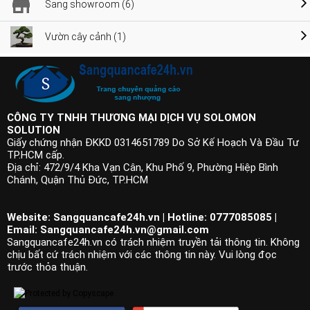
Sang showroom (6)
Vườn cây cảnh (1)
CÔNG TY TNHH THƯƠNG MẠI DỊCH VỤ SOLOMON
SOLUTION
Giấy chứng nhận ĐKKD 0314651789 Do Sở Kế Hoạch Và Đầu Tư
TP.HCM cấp.
Địa chỉ: 472/9/4 Kha Vạn Cân, Khu Phố 9, Phường Hiệp Bình
Chánh, Quận Thủ Đức, TP.HCM
Website: Sangquancafe24h.vn | Hotline: 0777085085 |
Email:
Sangquancafe24h.vn@gmail.com
Sangquancafe24h.vn có trách nhiệm truyền tải thông tin. Không
chịu bất cứ trách nhiệm với các thông tin này. Vui lòng đọc
trước thỏa thuận.