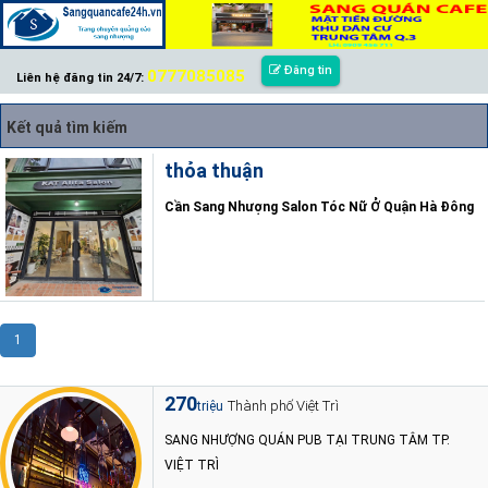
Đăng tin
0777085085
Liên hệ đăng tin 24/7:
Kết quả tìm kiếm
thỏa thuận
Cần Sang Nhượng Salon Tóc Nữ Ở Quận Hà Đông
1
270
Thành phố Việt Trì
triệu
SANG NHƯỢNG QUÁN PUB TẠI TRUNG TÂM TP.
VIỆT TRÌ