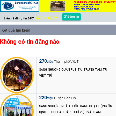
Đăng tin
0777085085
Liên hệ đăng tin 24/7:
Kết quả tìm kiếm
Không có tin đăng nào.
270
Thành phố Việt Trì
triệu
SANG NHƯỢNG QUÁN PUB TẠI TRUNG TÂM TP.
VIỆT TRÌ
220
Huyện Cần Giờ
triệu
SANG NHƯỢNG NHÀ THUỐC ĐANG HOẠT ĐỘNG ỔN
ĐỊNH – FULL CAO CẤP – CHỈ VIỆC VÀO LÀM