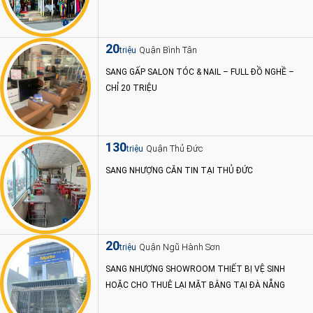
20
Quận Bình Tân
triệu
SANG GẤP SALON TÓC & NAIL – FULL ĐỒ NGHỀ –
CHỈ 20 TRIỆU
130
Quận Thủ Đức
triệu
SANG NHƯỢNG CĂN TIN TẠI THỦ ĐỨC
20
Quận Ngũ Hành Sơn
triệu
SANG NHƯỢNG SHOWROOM THIẾT BỊ VỆ SINH
HOẶC CHO THUÊ LẠI MẶT BẰNG TẠI ĐÀ NẴNG