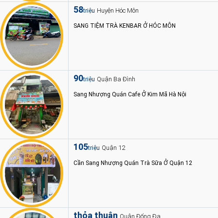
58
Huyện Hóc Môn
triệu
SANG TIỆM TRÀ KENBAR Ở HÓC MÔN
90
Quận Ba Đình
triệu
Sang Nhượng Quán Cafe Ở Kim Mã Hà Nội
105
Quận 12
triệu
Cần Sang Nhượng Quán Trà Sữa Ở Quận 12
thỏa thuận
Quận Đống Đa