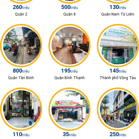
260
500
130
triệu
triệu
triệu
Quận 2
Quận 8
Quận Nam Từ Liêm
800
195
145
triệu
triệu
triệu
Quận Tân Bình
Quận Bình Thạnh
Thành phố Vũng Tàu
110
35
250
triệu
triệu
triệu