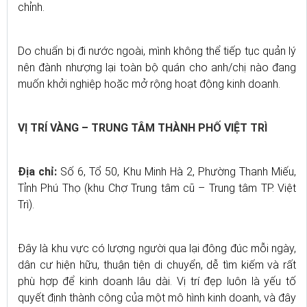
chỉnh.
Do chuẩn bị đi nước ngoài, mình không thể tiếp tục quản lý
nên đành nhượng lại toàn bộ quán cho anh/chị nào đang
muốn khởi nghiệp hoặc mở rộng hoạt động kinh doanh.
VỊ TRÍ VÀNG – TRUNG TÂM THÀNH PHỐ VIỆT TRÌ
Địa chỉ:
Số 6, Tổ 50, Khu Minh Hà 2, Phường Thanh Miếu,
Tỉnh Phú Thọ (khu Chợ Trung tâm cũ – Trung tâm TP. Việt
Trì).
Đây là khu vực có lượng người qua lại đông đúc mỗi ngày,
dân cư hiện hữu, thuận tiện di chuyển, dễ tìm kiếm và rất
phù hợp để kinh doanh lâu dài. Vị trí đẹp luôn là yếu tố
quyết định thành công của một mô hình kinh doanh, và đây