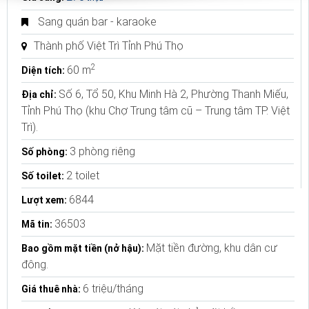
Sang quán bar - karaoke
Thành phố Việt Trì Tỉnh Phú Thọ
2
60 m
Diện tích:
Số 6, Tổ 50, Khu Minh Hà 2, Phường Thanh Miếu,
Địa chỉ:
Tỉnh Phú Thọ (khu Chợ Trung tâm cũ – Trung tâm TP. Việt
Trì).
3 phòng riêng
Số phòng:
2 toilet
Số toilet:
6844
Lượt xem:
36503
Mã tin:
Mặt tiền đường, khu dân cư
Bao gồm mặt tiền (nở hậu):
đông.
6 triệu/tháng
Giá thuê nhà: