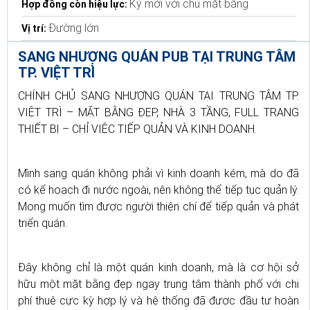
Ký mới với chủ mặt bằng
Hợp đồng còn hiệu lực:
Đường lớn
Vị trí:
SANG NHƯỢNG QUÁN PUB TẠI TRUNG TÂM
TP. VIỆT TRÌ
CHÍNH CHỦ SANG NHƯỢNG QUÁN TẠI TRUNG TÂM TP.
VIỆT TRÌ – MẶT BẰNG ĐẸP, NHÀ 3 TẦNG, FULL TRANG
THIẾT BỊ – CHỈ VIỆC TIẾP QUẢN VÀ KINH DOANH.
Mình sang quán không phải vì kinh doanh kém, mà do đã
có kế hoạch đi nước ngoài, nên không thể tiếp tục quản lý.
Mong muốn tìm được người thiện chí để tiếp quản và phát
triển quán.
Đây không chỉ là một quán kinh doanh, mà là cơ hội sở
hữu một mặt bằng đẹp ngay trung tâm thành phố với chi
phí thuê cực kỳ hợp lý và hệ thống đã được đầu tư hoàn