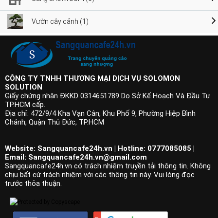
Vườn cây cảnh (1)
CÔNG TY TNHH THƯƠNG MẠI DỊCH VỤ SOLOMON
SOLUTION
Giấy chứng nhận ĐKKD 0314651789 Do Sở Kế Hoạch Và Đầu Tư
TP.HCM cấp.
Địa chỉ: 472/9/4 Kha Vạn Cân, Khu Phố 9, Phường Hiệp Bình
Chánh, Quận Thủ Đức, TP.HCM
Website: Sangquancafe24h.vn | Hotline: 0777085085 |
Email:
Sangquancafe24h.vn@gmail.com
Sangquancafe24h.vn có trách nhiệm truyền tải thông tin. Không
chịu bất cứ trách nhiệm với các thông tin này. Vui lòng đọc
trước thỏa thuận.