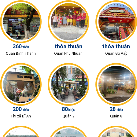
360
thỏa thuận
thỏa thuận
triệu
Quận Bình Thạnh
Quận Phú Nhuận
Quận Gò Vấp
200
80
28
triệu
triệu
triệu
Thị xã Dĩ An
Quận 9
Quận 8