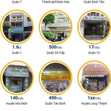
Quận 7
Thành phố Biên Hòa
Quận Bình Tân
1.6
500
17
tỷ
triệu
triệu
Quận 1
Quận Gò Vấp
Quận 10
140
490
1xx
triệu
triệu
triệu
Huyện Hóc Môn
Quận Tân Bình
Huyện Long Thành