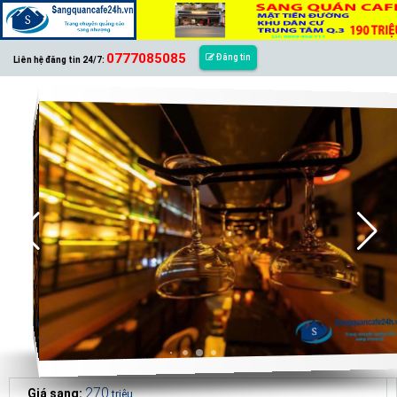
0777085085
Đăng tin
Liên hệ đăng tin 24/7:
270
Giá sang:
triệu