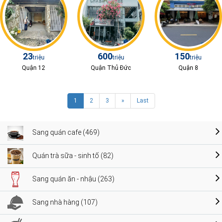
23
600
150
triệu
triệu
triệu
Quận 12
Quận Thủ Đức
Quận 8
1
2
3
»
Last
Sang quán cafe (469)
Quán trà sữa - sinh tố (82)
Sang quán ăn - nhậu (263)
Sang nhà hàng (107)