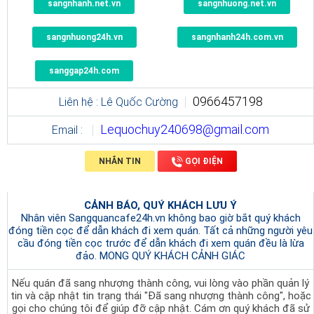
sangnhanh.net.vn
sangnhuong.net.vn
sangnhuong24h.vn
sangnhanh24h.com.vn
sanggap24h.com
0966457198
Liên hệ : Lê Quốc Cường
Lequochuy240698@gmail.com
Email :
NHẮN TIN
GỌI ĐIỆN
CẢNH BÁO, QUÝ KHÁCH LƯU Ý
Nhân viên Sangquancafe24h.vn không bao giờ bắt quý khách
đóng tiền cọc để dẫn khách đi xem quán. Tất cả những người yêu
cầu đóng tiền cọc trước để dẫn khách đi xem quán đều là lừa
đảo. MONG QUÝ KHÁCH CẢNH GIÁC
Nếu quán đã sang nhượng thành công, vui lòng vào phần quản lý
tin và cập nhật tin trạng thái "Đã sang nhượng thành công", hoặc
gọi cho chúng tôi để giúp đỡ cập nhật. Cám ơn quý khách đã sử