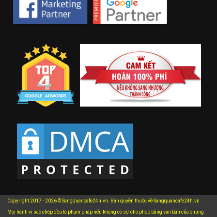
Copyright 2017 - 2026 © Sangquancafe24h.vn. Bản quyền thuộc về Sangquancafe24h.vn.
Mọi hành vi sao chép đều là phạm pháp nếu không có sự cho phép bằng văn bản của chúng