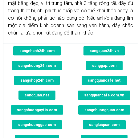
mặt bằng đẹp, vị trí trung tâm, nhà 3 tầng rộng rãi, đầy đủ
trang thiết bị, chi phí thuê thấp và có thể khai thác ngay là
cơ hội không phải lúc nào cũng có. Nếu anh/chị đang tìm
một địa điểm kinh doanh sẵn sàng vận hành, đây chắc
chắn là lựa chọn rất đáng để tham khảo.
sangnhanh24h.com
sangquan24h.vn
sangnhuong24h.com
sanggap.com
sangshop24h.com
sangquancafe.net
sangquan.net
sangquancafe.com.vn
sangnhuonguytin.com
sangnhuongquan.com
sangnhuonggap.com
sanglaiquan.com