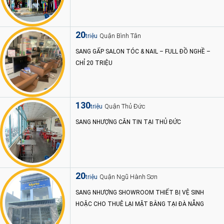
20
Quận Bình Tân
triệu
SANG GẤP SALON TÓC & NAIL – FULL ĐỒ NGHỀ –
CHỈ 20 TRIỆU
130
Quận Thủ Đức
triệu
SANG NHƯỢNG CĂN TIN TẠI THỦ ĐỨC
20
Quận Ngũ Hành Sơn
triệu
SANG NHƯỢNG SHOWROOM THIẾT BỊ VỆ SINH
HOẶC CHO THUÊ LẠI MẶT BẰNG TẠI ĐÀ NẴNG