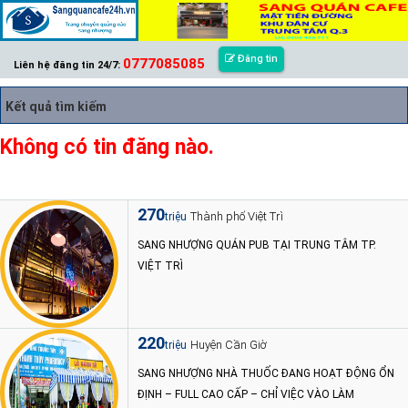
Đăng tin
0777085085
Liên hệ đăng tin 24/7:
Kết quả tìm kiếm
Không có tin đăng nào.
270
Thành phố Việt Trì
triệu
SANG NHƯỢNG QUÁN PUB TẠI TRUNG TÂM TP.
VIỆT TRÌ
220
Huyện Cần Giờ
triệu
SANG NHƯỢNG NHÀ THUỐC ĐANG HOẠT ĐỘNG ỔN
ĐỊNH – FULL CAO CẤP – CHỈ VIỆC VÀO LÀM