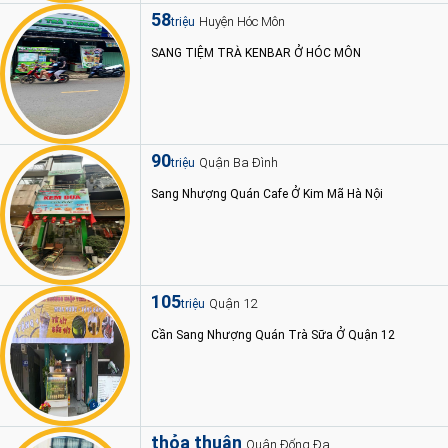
58
Huyện Hóc Môn
triệu
SANG TIỆM TRÀ KENBAR Ở HÓC MÔN
90
Quận Ba Đình
triệu
Sang Nhượng Quán Cafe Ở Kim Mã Hà Nội
105
Quận 12
triệu
Cần Sang Nhượng Quán Trà Sữa Ở Quận 12
thỏa thuận
Quận Đống Đa