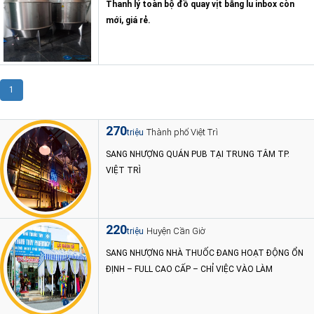
Thanh lý toàn bộ đồ quay vịt bằng lu inbox còn
mới, giá rẻ.
1
270
Thành phố Việt Trì
triệu
SANG NHƯỢNG QUÁN PUB TẠI TRUNG TÂM TP.
VIỆT TRÌ
220
Huyện Cần Giờ
triệu
SANG NHƯỢNG NHÀ THUỐC ĐANG HOẠT ĐỘNG ỔN
ĐỊNH – FULL CAO CẤP – CHỈ VIỆC VÀO LÀM