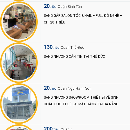
20
Quận Bình Tân
triệu
SANG GẤP SALON TÓC & NAIL – FULL ĐỒ NGHỀ –
CHỈ 20 TRIỆU
130
Quận Thủ Đức
triệu
SANG NHƯỢNG CĂN TIN TẠI THỦ ĐỨC
20
Quận Ngũ Hành Sơn
triệu
SANG NHƯỢNG SHOWROOM THIẾT BỊ VỆ SINH
HOẶC CHO THUÊ LẠI MẶT BẰNG TẠI ĐÀ NẴNG
200
Quận 1
triệu