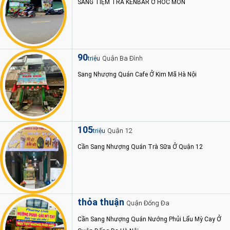
SANG TIỆM TRÀ KENBAR Ở HÓC MÔN
90
Quận Ba Đình
triệu
Sang Nhượng Quán Cafe Ở Kim Mã Hà Nội
105
Quận 12
triệu
Cần Sang Nhượng Quán Trà Sữa Ở Quận 12
thỏa thuận
Quận Đống Đa
Cần Sang Nhượng Quán Nướng Phủi Lẩu Mỳ Cay Ở