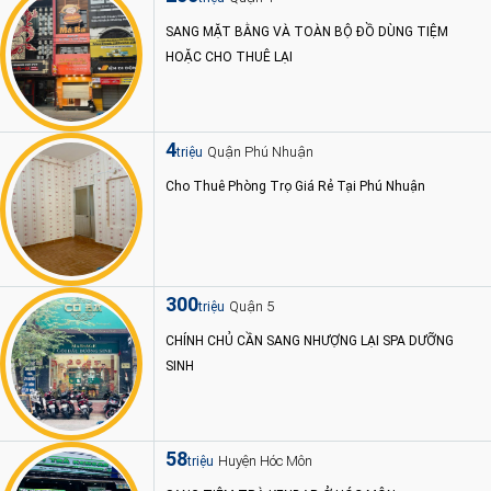
SANG MẶT BẰNG VÀ TOÀN BỘ ĐỒ DÙNG TIỆM
HOẶC CHO THUÊ LẠI
4
Quận Phú Nhuận
triệu
Cho Thuê Phòng Trọ Giá Rẻ Tại Phú Nhuận
300
Quận 5
triệu
CHÍNH CHỦ CẦN SANG NHƯỢNG LẠI SPA DƯỠNG
SINH
58
Huyện Hóc Môn
triệu