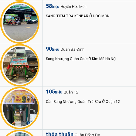
58
Huyện Hóc Môn
triệu
SANG TIỆM TRÀ KENBAR Ở HÓC MÔN
90
Quận Ba Đình
triệu
Sang Nhượng Quán Cafe Ở Kim Mã Hà Nội
105
Quận 12
triệu
Cần Sang Nhượng Quán Trà Sữa Ở Quận 12
thỏa thuận
Quận Đống Đa