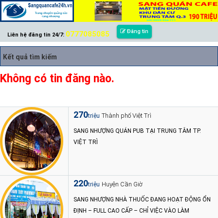
Đăng tin
0777085085
Liên hệ đăng tin 24/7:
Kết quả tìm kiếm
Không có tin đăng nào.
270
Thành phố Việt Trì
triệu
SANG NHƯỢNG QUÁN PUB TẠI TRUNG TÂM TP.
VIỆT TRÌ
220
Huyện Cần Giờ
triệu
SANG NHƯỢNG NHÀ THUỐC ĐANG HOẠT ĐỘNG ỔN
ĐỊNH – FULL CAO CẤP – CHỈ VIỆC VÀO LÀM