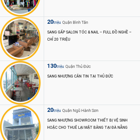
20
Quận Bình Tân
triệu
SANG GẤP SALON TÓC & NAIL – FULL ĐỒ NGHỀ –
CHỈ 20 TRIỆU
130
Quận Thủ Đức
triệu
SANG NHƯỢNG CĂN TIN TẠI THỦ ĐỨC
20
Quận Ngũ Hành Sơn
triệu
SANG NHƯỢNG SHOWROOM THIẾT BỊ VỆ SINH
HOẶC CHO THUÊ LẠI MẶT BẰNG TẠI ĐÀ NẴNG