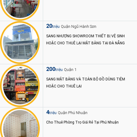
20
Quận Ngũ Hành Sơn
triệu
SANG NHƯỢNG SHOWROOM THIẾT BỊ VỆ SINH
HOẶC CHO THUÊ LẠI MẶT BẰNG TẠI ĐÀ NẴNG
200
Quận 1
triệu
SANG MẶT BẰNG VÀ TOÀN BỘ ĐỒ DÙNG TIỆM
HOẶC CHO THUÊ LẠI
4
Quận Phú Nhuận
triệu
Cho Thuê Phòng Trọ Giá Rẻ Tại Phú Nhuận