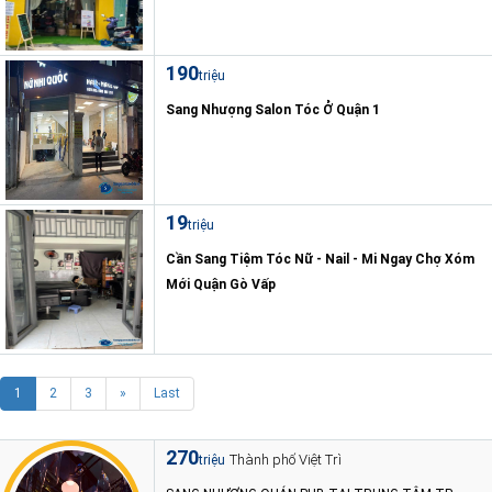
190
triệu
Sang Nhượng Salon Tóc Ở Quận 1
19
triệu
Cần Sang Tiệm Tóc Nữ - Nail - Mi Ngay Chợ Xóm
Mới Quận Gò Vấp
1
2
3
»
Last
270
Thành phố Việt Trì
triệu