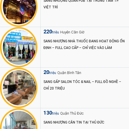
SANG NHƯỢNG QUÁN PUB TẠI TRUNG TÂM TP.
VIỆT TRÌ
220
Huyện Cần Giờ
triệu
SANG NHƯỢNG NHÀ THUỐC ĐANG HOẠT ĐỘNG ỔN
ĐỊNH – FULL CAO CẤP – CHỈ VIỆC VÀO LÀM
20
Quận Bình Tân
triệu
SANG GẤP SALON TÓC & NAIL – FULL ĐỒ NGHỀ –
CHỈ 20 TRIỆU
130
Quận Thủ Đức
triệu
SANG NHƯỢNG CĂN TIN TẠI THỦ ĐỨC