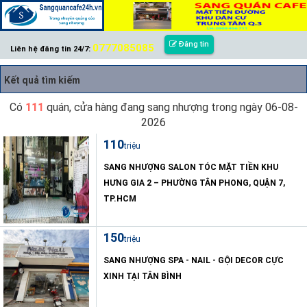
Đăng tin
0777085085
Liên hệ đăng tin 24/7:
Kết quả tìm kiếm
Có
111
quán, cửa hàng đang sang nhượng trong ngày 06-08-
2026
110
triệu
SANG NHƯỢNG SALON TÓC MẶT TIỀN KHU
HƯNG GIA 2 – PHƯỜNG TÂN PHONG, QUẬN 7,
TP.HCM
150
triệu
SANG NHƯỢNG SPA - NAIL - GỘI DECOR CỰC
XINH TẠI TÂN BÌNH