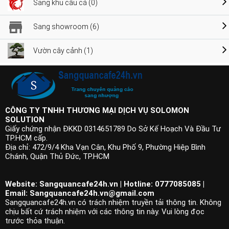
Sang khu câu cá (0)
Sang showroom (6)
Vườn cây cảnh (1)
CÔNG TY TNHH THƯƠNG MẠI DỊCH VỤ SOLOMON
SOLUTION
Giấy chứng nhận ĐKKD 0314651789 Do Sở Kế Hoạch Và Đầu Tư
TP.HCM cấp.
Địa chỉ: 472/9/4 Kha Vạn Cân, Khu Phố 9, Phường Hiệp Bình
Chánh, Quận Thủ Đức, TP.HCM
Website: Sangquancafe24h.vn | Hotline: 0777085085 |
Email:
Sangquancafe24h.vn@gmail.com
Sangquancafe24h.vn có trách nhiệm truyền tải thông tin. Không
chịu bất cứ trách nhiệm với các thông tin này. Vui lòng đọc
trước thỏa thuận.