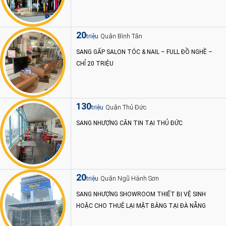
20
Quận Bình Tân
triệu
SANG GẤP SALON TÓC & NAIL – FULL ĐỒ NGHỀ –
CHỈ 20 TRIỆU
130
Quận Thủ Đức
triệu
SANG NHƯỢNG CĂN TIN TẠI THỦ ĐỨC
20
Quận Ngũ Hành Sơn
triệu
SANG NHƯỢNG SHOWROOM THIẾT BỊ VỆ SINH
HOẶC CHO THUÊ LẠI MẶT BẰNG TẠI ĐÀ NẴNG