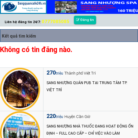
Đăng tin
0777085085
Liên hệ đăng tin 24/7:
Kết quả tìm kiếm
Không có tin đăng nào.
270
Thành phố Việt Trì
triệu
SANG NHƯỢNG QUÁN PUB TẠI TRUNG TÂM TP.
VIỆT TRÌ
220
Huyện Cần Giờ
triệu
SANG NHƯỢNG NHÀ THUỐC ĐANG HOẠT ĐỘNG ỔN
ĐỊNH – FULL CAO CẤP – CHỈ VIỆC VÀO LÀM