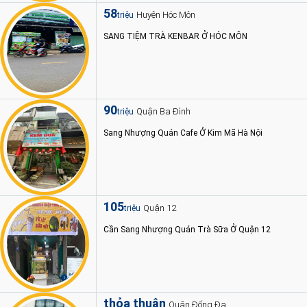
58
Huyện Hóc Môn
triệu
SANG TIỆM TRÀ KENBAR Ở HÓC MÔN
90
Quận Ba Đình
triệu
Sang Nhượng Quán Cafe Ở Kim Mã Hà Nội
105
Quận 12
triệu
Cần Sang Nhượng Quán Trà Sữa Ở Quận 12
thỏa thuận
Quận Đống Đa