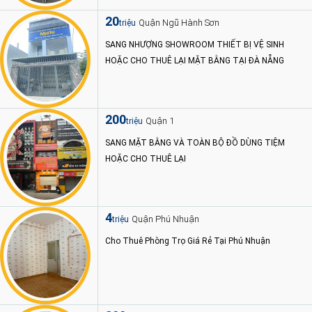
20
Quận Ngũ Hành Sơn
triệu
SANG NHƯỢNG SHOWROOM THIẾT BỊ VỆ SINH
HOẶC CHO THUÊ LẠI MẶT BẰNG TẠI ĐÀ NẴNG
200
Quận 1
triệu
SANG MẶT BẰNG VÀ TOÀN BỘ ĐỒ DÙNG TIỆM
HOẶC CHO THUÊ LẠI
4
Quận Phú Nhuận
triệu
Cho Thuê Phòng Trọ Giá Rẻ Tại Phú Nhuận