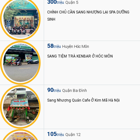
300
Quận 5
triệu
CHÍNH CHỦ CẦN SANG NHƯỢNG LẠI SPA DƯỠNG
SINH
58
Huyện Hóc Môn
triệu
SANG TIỆM TRÀ KENBAR Ở HÓC MÔN
90
Quận Ba Đình
triệu
Sang Nhượng Quán Cafe Ở Kim Mã Hà Nội
105
Quận 12
triệu