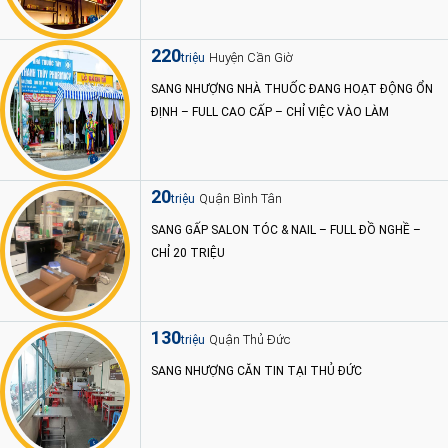
220
Huyện Cần Giờ
triệu
SANG NHƯỢNG NHÀ THUỐC ĐANG HOẠT ĐỘNG ỔN
ĐỊNH – FULL CAO CẤP – CHỈ VIỆC VÀO LÀM
20
Quận Bình Tân
triệu
SANG GẤP SALON TÓC & NAIL – FULL ĐỒ NGHỀ –
CHỈ 20 TRIỆU
130
Quận Thủ Đức
triệu
SANG NHƯỢNG CĂN TIN TẠI THỦ ĐỨC