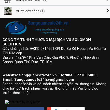
Vườn cây cảnh (1)
CÔNG TY TNHH THƯƠNG MẠI DỊCH VỤ SOLOMON
SOLUTION
Giấy chứng nhận ĐKKD 0314651789 Do Sở Kế Hoạch Và Đầu Tư
TP.HCM cấp.
Địa chỉ: 472/9/4 Kha Vạn Cân, Khu Phố 9, Phường Hiệp Bình
Chánh, Quận Thủ Đức, TP.HCM
Website: Sangquancafe24h.vn | Hotline: 0777085085 |
Email:
Sangquancafe24h.vn@gmail.com
Sangquancafe24h.vn có trách nhiệm truyền tải thông tin. Không
chịu bất cứ trách nhiệm với các thông tin này. Vui lòng đọc
trước thỏa thuận.