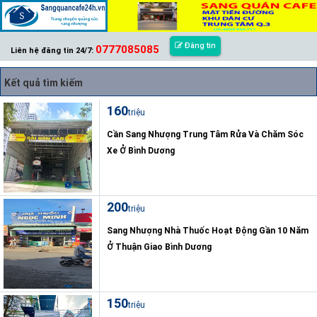
Đăng tin
0777085085
Liên hệ đăng tin 24/7:
Kết quả tìm kiếm
160
triệu
Cần Sang Nhượng Trung Tâm Rửa Và Chăm Sóc
Xe Ở Bình Dương
200
triệu
Sang Nhượng Nhà Thuốc Hoạt Động Gần 10 Năm
Ở Thuận Giao Bình Dương
150
triệu