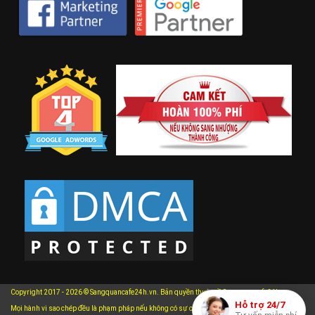
Copyright 2017 - 2026 © Sangquancafe24h.vn. Bản quyền thuộc về Sangquancafe24h.vn.
Hỗ trợ 24/7
Mọi hành vi sao chép đều là phạm pháp nếu không có sự cho phép bằng văn bản của chúng