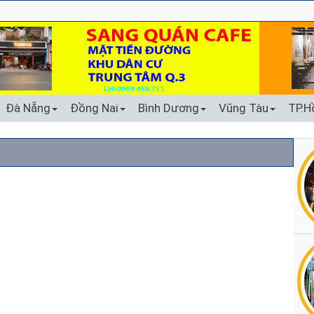
Đà Nẵng
Đồng Nai
Bình Dương
Vũng Tàu
TP.H