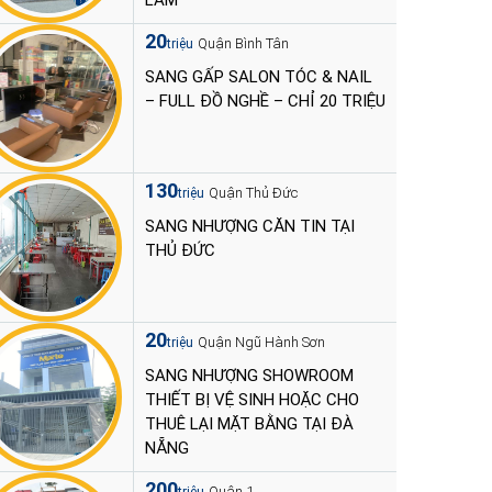
LÀM
20
Quận Bình Tân
triệu
SANG GẤP SALON TÓC & NAIL
– FULL ĐỒ NGHỀ – CHỈ 20 TRIỆU
130
Quận Thủ Đức
triệu
SANG NHƯỢNG CĂN TIN TẠI
THỦ ĐỨC
20
Quận Ngũ Hành Sơn
triệu
SANG NHƯỢNG SHOWROOM
THIẾT BỊ VỆ SINH HOẶC CHO
THUÊ LẠI MẶT BẰNG TẠI ĐÀ
NẴNG
200
Quận 1