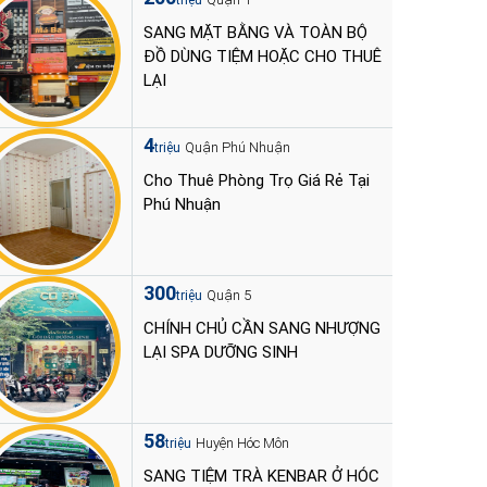
triệu
SANG MẶT BẰNG VÀ TOÀN BỘ
ĐỒ DÙNG TIỆM HOẶC CHO THUÊ
LẠI
4
Quận Phú Nhuận
triệu
Cho Thuê Phòng Trọ Giá Rẻ Tại
Phú Nhuận
300
Quận 5
triệu
CHÍNH CHỦ CẦN SANG NHƯỢNG
LẠI SPA DƯỠNG SINH
58
Huyện Hóc Môn
triệu
SANG TIỆM TRÀ KENBAR Ở HÓC