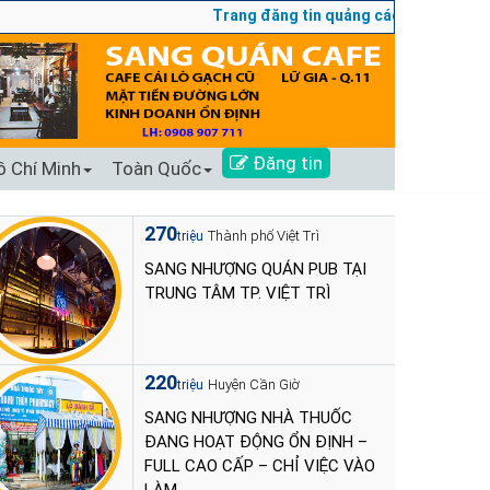
Trang đăng tin quảng cáo sang nhượng số 
Đăng tin
ồ Chí Minh
Toàn Quốc
270
Thành phố Việt Trì
triệu
SANG NHƯỢNG QUÁN PUB TẠI
TRUNG TÂM TP. VIỆT TRÌ
220
Huyện Cần Giờ
triệu
SANG NHƯỢNG NHÀ THUỐC
ĐANG HOẠT ĐỘNG ỔN ĐỊNH –
FULL CAO CẤP – CHỈ VIỆC VÀO