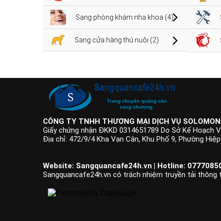
Sang phòng khám nha khoa (4)
Sang cửa hàng thú nuôi (2)
CÔNG TY TNHH THƯƠNG MẠI DỊCH VỤ SOLOMON
Giấy chứng nhận ĐKKD 0314651789 Do Sở Kế Hoạch V
Địa chỉ: 472/9/4 Kha Vạn Cân, Khu Phố 9, Phường Hiệ
Website: Sangquancafe24h.vn | Hotline: 07770850
Sangquancafe24h.vn có trách nhiệm truyền tải thông ti