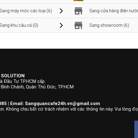
Sang máy móc các loại (6)
Sang cửa hàng điện nước
Sang khu câu cá (0)
Sang showroom (6)
 SOLUTION
à Đầu Tư TP.HCM cấp.
p Bình Chánh, Quận Thủ Đức, TP.HCM
85 | Email:
Sangquancafe24h.vn@gmail.com
n. Không chịu bất cứ trách nhiệm với các thông tin này. Vui lòng đ