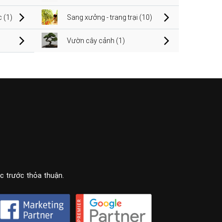
 (1)
Sang xưởng - trang trại (10)
Vườn cây cảnh (1)
ọc trước thỏa thuận.