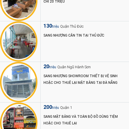
CHỈ 20 TRIỆU
130
Quận Thủ Đức
triệu
SANG NHƯỢNG CĂN TIN TẠI THỦ ĐỨC
20
Quận Ngũ Hành Sơn
triệu
SANG NHƯỢNG SHOWROOM THIẾT BỊ VỆ SINH
HOẶC CHO THUÊ LẠI MẶT BẰNG TẠI ĐÀ NẴNG
200
Quận 1
triệu
SANG MẶT BẰNG VÀ TOÀN BỘ ĐỒ DÙNG TIỆM
HOẶC CHO THUÊ LẠI