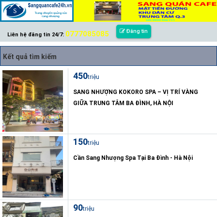
Đăng tin
0777085085
Liên hệ đăng tin 24/7:
Kết quả tìm kiếm
450
triệu
SANG NHƯỢNG KOKORO SPA – VỊ TRÍ VÀNG
GIỮA TRUNG TÂM BA ĐÌNH, HÀ NỘI
150
triệu
Cần Sang Nhượng Spa Tại Ba Đình - Hà Nội
90
triệu