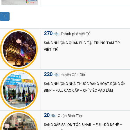
1
270
Thành phố Việt Trì
triệu
SANG NHƯỢNG QUÁN PUB TẠI TRUNG TÂM TP.
VIỆT TRÌ
220
Huyện Cần Giờ
triệu
SANG NHƯỢNG NHÀ THUỐC ĐANG HOẠT ĐỘNG ỔN
ĐỊNH – FULL CAO CẤP – CHỈ VIỆC VÀO LÀM
20
Quận Bình Tân
triệu
SANG GẤP SALON TÓC & NAIL – FULL ĐỒ NGHỀ –