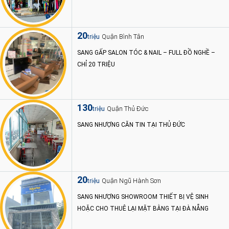
20
Quận Bình Tân
triệu
SANG GẤP SALON TÓC & NAIL – FULL ĐỒ NGHỀ –
CHỈ 20 TRIỆU
130
Quận Thủ Đức
triệu
SANG NHƯỢNG CĂN TIN TẠI THỦ ĐỨC
20
Quận Ngũ Hành Sơn
triệu
SANG NHƯỢNG SHOWROOM THIẾT BỊ VỆ SINH
HOẶC CHO THUÊ LẠI MẶT BẰNG TẠI ĐÀ NẴNG