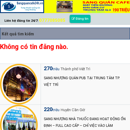
Đăng tin
0777085085
Liên hệ đăng tin 24/7:
Kết quả tìm kiếm
Không có tin đăng nào.
270
Thành phố Việt Trì
triệu
SANG NHƯỢNG QUÁN PUB TẠI TRUNG TÂM TP.
VIỆT TRÌ
220
Huyện Cần Giờ
triệu
SANG NHƯỢNG NHÀ THUỐC ĐANG HOẠT ĐỘNG ỔN
ĐỊNH – FULL CAO CẤP – CHỈ VIỆC VÀO LÀM