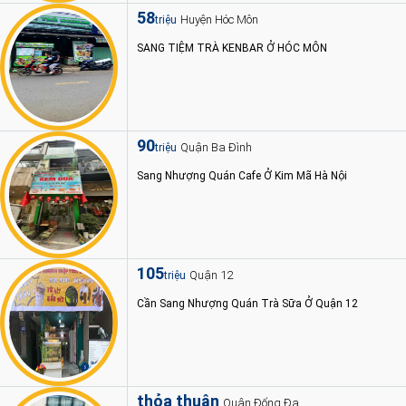
58
Huyện Hóc Môn
triệu
SANG TIỆM TRÀ KENBAR Ở HÓC MÔN
90
Quận Ba Đình
triệu
Sang Nhượng Quán Cafe Ở Kim Mã Hà Nội
105
Quận 12
triệu
Cần Sang Nhượng Quán Trà Sữa Ở Quận 12
thỏa thuận
Quận Đống Đa