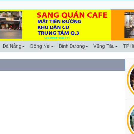
Đà Nẵng
Đồng Nai
Bình Dương
Vũng Tàu
TP.H