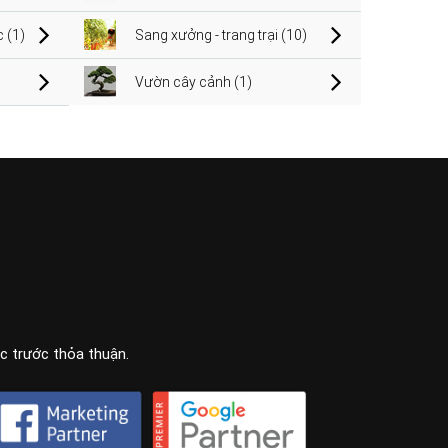
 (1)
Sang xưởng - trang trại (10)
Vườn cây cảnh (1)
ọc trước thỏa thuận.