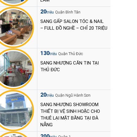
LÀM
20
Quận Bình Tân
triệu
SANG GẤP SALON TÓC & NAIL
– FULL ĐỒ NGHỀ – CHỈ 20 TRIỆU
130
Quận Thủ Đức
triệu
SANG NHƯỢNG CĂN TIN TẠI
THỦ ĐỨC
20
Quận Ngũ Hành Sơn
triệu
SANG NHƯỢNG SHOWROOM
THIẾT BỊ VỆ SINH HOẶC CHO
THUÊ LẠI MẶT BẰNG TẠI ĐÀ
NẴNG
200
Quận 1