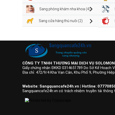
Sang phòng khám nha khoa (4)
Sang cửa hàng thú nuôi (2)
CÔNG TY TNHH THƯƠNG MẠI DỊCH VỤ SOLOMON
Giấy chứng nhận ĐKKD 0314651789 Do Sở Kế Hoạch V
Địa chỉ: 472/9/4 Kha Vạn Cân, Khu Phố 9, Phường Hiệ
Website: Sangquancafe24h.vn | Hotline: 07770850
Sangquancafe24h.vn có trách nhiệm truyền tải thông ti