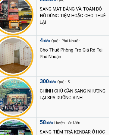
triệu
SANG MẶT BẰNG VÀ TOÀN BỘ
ĐỒ DÙNG TIỆM HOẶC CHO THUÊ
LẠI
4
Quận Phú Nhuận
triệu
Cho Thuê Phòng Trọ Giá Rẻ Tại
Phú Nhuận
300
Quận 5
triệu
CHÍNH CHỦ CẦN SANG NHƯỢNG
LẠI SPA DƯỠNG SINH
58
Huyện Hóc Môn
triệu
SANG TIỆM TRÀ KENBAR Ở HÓC