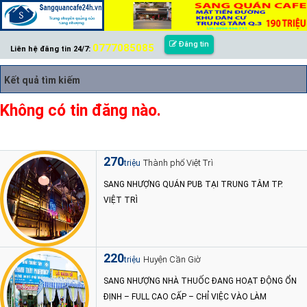
Đăng tin
0777085085
Liên hệ đăng tin 24/7:
Kết quả tìm kiếm
Không có tin đăng nào.
270
Thành phố Việt Trì
triệu
SANG NHƯỢNG QUÁN PUB TẠI TRUNG TÂM TP.
VIỆT TRÌ
220
Huyện Cần Giờ
triệu
SANG NHƯỢNG NHÀ THUỐC ĐANG HOẠT ĐỘNG ỔN
ĐỊNH – FULL CAO CẤP – CHỈ VIỆC VÀO LÀM