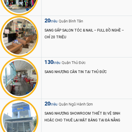
20
Quận Bình Tân
triệu
SANG GẤP SALON TÓC & NAIL – FULL ĐỒ NGHỀ –
CHỈ 20 TRIỆU
130
Quận Thủ Đức
triệu
SANG NHƯỢNG CĂN TIN TẠI THỦ ĐỨC
20
Quận Ngũ Hành Sơn
triệu
SANG NHƯỢNG SHOWROOM THIẾT BỊ VỆ SINH
HOẶC CHO THUÊ LẠI MẶT BẰNG TẠI ĐÀ NẴNG