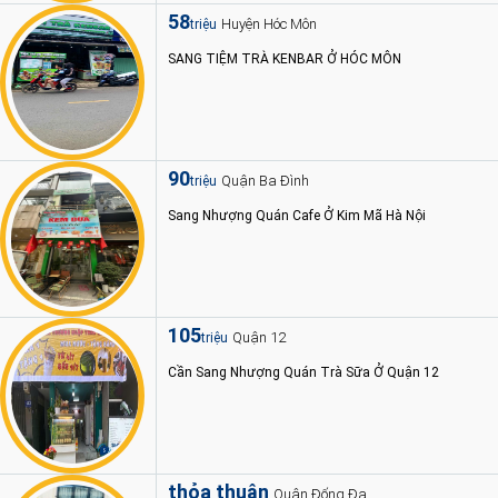
58
Huyện Hóc Môn
triệu
SANG TIỆM TRÀ KENBAR Ở HÓC MÔN
90
Quận Ba Đình
triệu
Sang Nhượng Quán Cafe Ở Kim Mã Hà Nội
105
Quận 12
triệu
Cần Sang Nhượng Quán Trà Sữa Ở Quận 12
thỏa thuận
Quận Đống Đa