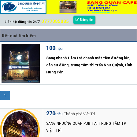
Đăng tin
0777085085
Liên hệ đăng tin 24/7:
Kết quả tìm kiếm
100
triệu
Sang nhanh tiệm trà chanh mặt tiền đường lớn,
dân cư đông, trung tâm thị trấn Như Quỳnh, tỉnh
Hưng Yên.
1
270
Thành phố Việt Trì
triệu
SANG NHƯỢNG QUÁN PUB TẠI TRUNG TÂM TP.
VIỆT TRÌ