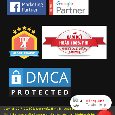
Hỗ trợ 24/7
Tư vấn miễn phí
Copyright 2017 - 2026 © Sangquancafe24h.vn. Bản quyền thuộc về Sangquancafe24h.vn.
Mọi hành vi sao chép đều là phạm pháp nếu không có sự cho phép bằng văn bản của chúng