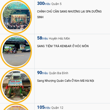
300
Quận 5
triệu
CHÍNH CHỦ CẦN SANG NHƯỢNG LẠI SPA DƯỠNG
SINH
58
Huyện Hóc Môn
triệu
SANG TIỆM TRÀ KENBAR Ở HÓC MÔN
90
Quận Ba Đình
triệu
Sang Nhượng Quán Cafe Ở Kim Mã Hà Nội
105
Quận 12
triệu