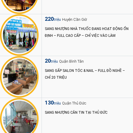
220
Huyện Cần Giờ
triệu
SANG NHƯỢNG NHÀ THUỐC ĐANG HOẠT ĐỘNG ỔN
ĐỊNH – FULL CAO CẤP – CHỈ VIỆC VÀO LÀM
20
Quận Bình Tân
triệu
SANG GẤP SALON TÓC & NAIL – FULL ĐỒ NGHỀ –
CHỈ 20 TRIỆU
130
Quận Thủ Đức
triệu
SANG NHƯỢNG CĂN TIN TẠI THỦ ĐỨC