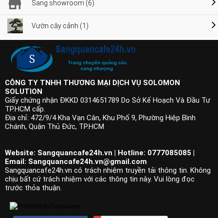
Sang showroom (6)
Vườn cây cảnh (1)
CÔNG TY TNHH THƯƠNG MẠI DỊCH VỤ SOLOMON
SOLUTION
Giấy chứng nhận ĐKKD 0314651789 Do Sở Kế Hoạch Và Đầu Tư
TP.HCM cấp.
Địa chỉ: 472/9/4 Kha Vạn Cân, Khu Phố 9, Phường Hiệp Bình
Chánh, Quận Thủ Đức, TP.HCM
Website: Sangquancafe24h.vn | Hotline: 0777085085 |
Email:
Sangquancafe24h.vn@gmail.com
Sangquancafe24h.vn có trách nhiệm truyền tải thông tin. Không
chịu bất cứ trách nhiệm với các thông tin này. Vui lòng đọc
trước thỏa thuận.