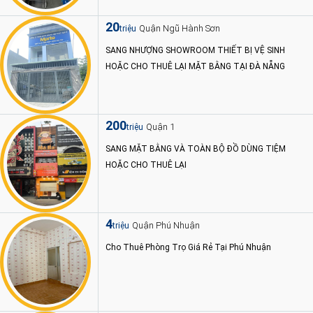
20
Quận Ngũ Hành Sơn
triệu
SANG NHƯỢNG SHOWROOM THIẾT BỊ VỆ SINH
HOẶC CHO THUÊ LẠI MẶT BẰNG TẠI ĐÀ NẴNG
200
Quận 1
triệu
SANG MẶT BẰNG VÀ TOÀN BỘ ĐỒ DÙNG TIỆM
HOẶC CHO THUÊ LẠI
4
Quận Phú Nhuận
triệu
Cho Thuê Phòng Trọ Giá Rẻ Tại Phú Nhuận