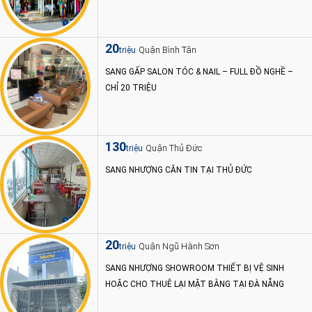
20
Quận Bình Tân
triệu
SANG GẤP SALON TÓC & NAIL – FULL ĐỒ NGHỀ –
CHỈ 20 TRIỆU
130
Quận Thủ Đức
triệu
SANG NHƯỢNG CĂN TIN TẠI THỦ ĐỨC
20
Quận Ngũ Hành Sơn
triệu
SANG NHƯỢNG SHOWROOM THIẾT BỊ VỆ SINH
HOẶC CHO THUÊ LẠI MẶT BẰNG TẠI ĐÀ NẴNG