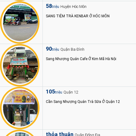
58
Huyện Hóc Môn
triệu
SANG TIỆM TRÀ KENBAR Ở HÓC MÔN
90
Quận Ba Đình
triệu
Sang Nhượng Quán Cafe Ở Kim Mã Hà Nội
105
Quận 12
triệu
Cần Sang Nhượng Quán Trà Sữa Ở Quận 12
thỏa thuận
Quận Đống Đa