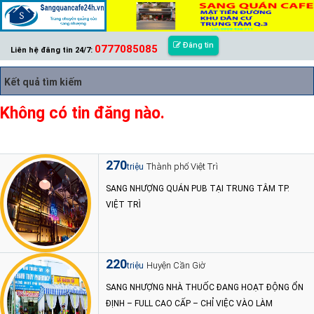
Đăng tin
0777085085
Liên hệ đăng tin 24/7:
Kết quả tìm kiếm
Không có tin đăng nào.
270
Thành phố Việt Trì
triệu
SANG NHƯỢNG QUÁN PUB TẠI TRUNG TÂM TP.
VIỆT TRÌ
220
Huyện Cần Giờ
triệu
SANG NHƯỢNG NHÀ THUỐC ĐANG HOẠT ĐỘNG ỔN
ĐỊNH – FULL CAO CẤP – CHỈ VIỆC VÀO LÀM