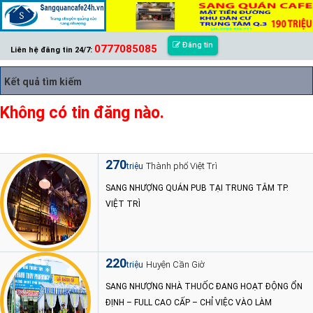
Đăng tin
0777085085
Liên hệ đăng tin 24/7:
Kết quả tìm kiếm
Không có tin đăng nào.
270
Thành phố Việt Trì
triệu
SANG NHƯỢNG QUÁN PUB TẠI TRUNG TÂM TP.
VIỆT TRÌ
220
Huyện Cần Giờ
triệu
SANG NHƯỢNG NHÀ THUỐC ĐANG HOẠT ĐỘNG ỔN
ĐỊNH – FULL CAO CẤP – CHỈ VIỆC VÀO LÀM