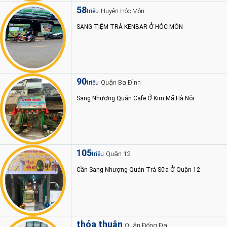
58
Huyện Hóc Môn
triệu
SANG TIỆM TRÀ KENBAR Ở HÓC MÔN
90
Quận Ba Đình
triệu
Sang Nhượng Quán Cafe Ở Kim Mã Hà Nội
105
Quận 12
triệu
Cần Sang Nhượng Quán Trà Sữa Ở Quận 12
thỏa thuận
Quận Đống Đa