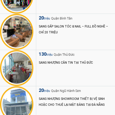
20
Quận Bình Tân
triệu
SANG GẤP SALON TÓC & NAIL – FULL ĐỒ NGHỀ –
CHỈ 20 TRIỆU
130
Quận Thủ Đức
triệu
SANG NHƯỢNG CĂN TIN TẠI THỦ ĐỨC
20
Quận Ngũ Hành Sơn
triệu
SANG NHƯỢNG SHOWROOM THIẾT BỊ VỆ SINH
HOẶC CHO THUÊ LẠI MẶT BẰNG TẠI ĐÀ NẴNG