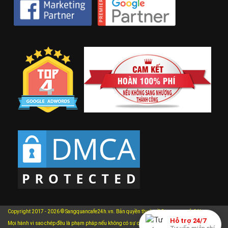
Copyright 2017 - 2026 © Sangquancafe24h.vn. Bản quyền thuộc về Sangquancafe24h.vn.
Hỗ trợ 24/7
Mọi hành vi sao chép đều là phạm pháp nếu không có sự cho phép bằng văn bản của chúng