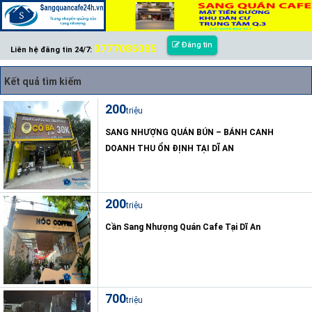
Đăng tin
0777085085
Liên hệ đăng tin 24/7:
Kết quả tìm kiếm
200
triệu
SANG NHƯỢNG QUÁN BÚN – BÁNH CANH
DOANH THU ỔN ĐỊNH TẠI DĨ AN
200
triệu
Cần Sang Nhượng Quán Cafe Tại Dĩ An
700
triệu