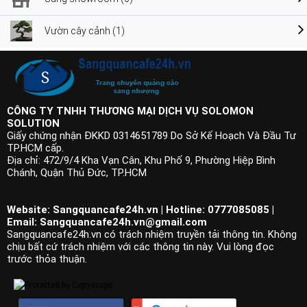
Vườn cây cảnh (1)
CÔNG TY TNHH THƯƠNG MẠI DỊCH VỤ SOLOMON
SOLUTION
Giấy chứng nhận ĐKKD 0314651789 Do Sở Kế Hoạch Và Đầu Tư
TP.HCM cấp.
Địa chỉ: 472/9/4 Kha Vạn Cân, Khu Phố 9, Phường Hiệp Bình
Chánh, Quận Thủ Đức, TP.HCM
Website: Sangquancafe24h.vn | Hotline: 0777085085 |
Email:
Sangquancafe24h.vn@gmail.com
Sangquancafe24h.vn có trách nhiệm truyền tải thông tin. Không
chịu bất cứ trách nhiệm với các thông tin này. Vui lòng đọc
trước thỏa thuận.