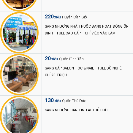
220
Huyện Cần Giờ
triệu
SANG NHƯỢNG NHÀ THUỐC ĐANG HOẠT ĐỘNG ỔN
ĐỊNH – FULL CAO CẤP – CHỈ VIỆC VÀO LÀM
20
Quận Bình Tân
triệu
SANG GẤP SALON TÓC & NAIL – FULL ĐỒ NGHỀ –
CHỈ 20 TRIỆU
130
Quận Thủ Đức
triệu
SANG NHƯỢNG CĂN TIN TẠI THỦ ĐỨC