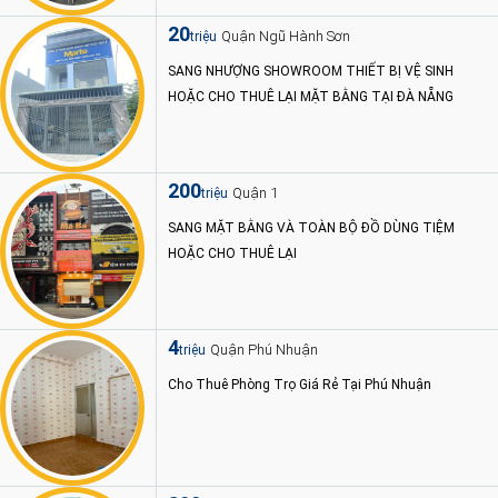
20
Quận Ngũ Hành Sơn
triệu
SANG NHƯỢNG SHOWROOM THIẾT BỊ VỆ SINH
HOẶC CHO THUÊ LẠI MẶT BẰNG TẠI ĐÀ NẴNG
200
Quận 1
triệu
SANG MẶT BẰNG VÀ TOÀN BỘ ĐỒ DÙNG TIỆM
HOẶC CHO THUÊ LẠI
4
Quận Phú Nhuận
triệu
Cho Thuê Phòng Trọ Giá Rẻ Tại Phú Nhuận