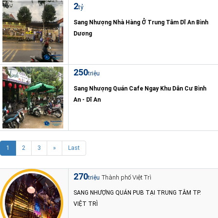
2
tỷ
Sang Nhượng Nhà Hàng Ở Trung Tâm Dĩ An Bình
Dương
250
triệu
Sang Nhượng Quán Cafe Ngay Khu Dân Cư Bình
An - Dĩ An
1
2
3
»
Last
270
Thành phố Việt Trì
triệu
SANG NHƯỢNG QUÁN PUB TẠI TRUNG TÂM TP.
VIỆT TRÌ