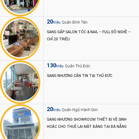
20
Quận Bình Tân
triệu
SANG GẤP SALON TÓC & NAIL – FULL ĐỒ NGHỀ –
CHỈ 20 TRIỆU
130
Quận Thủ Đức
triệu
SANG NHƯỢNG CĂN TIN TẠI THỦ ĐỨC
20
Quận Ngũ Hành Sơn
triệu
SANG NHƯỢNG SHOWROOM THIẾT BỊ VỆ SINH
HOẶC CHO THUÊ LẠI MẶT BẰNG TẠI ĐÀ NẴNG