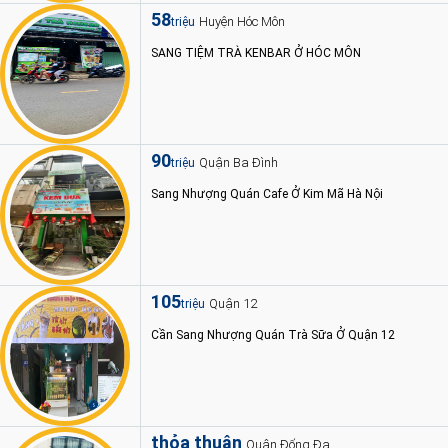
58
Huyện Hóc Môn
triệu
SANG TIỆM TRÀ KENBAR Ở HÓC MÔN
90
Quận Ba Đình
triệu
Sang Nhượng Quán Cafe Ở Kim Mã Hà Nội
105
Quận 12
triệu
Cần Sang Nhượng Quán Trà Sữa Ở Quận 12
thỏa thuận
Quận Đống Đa