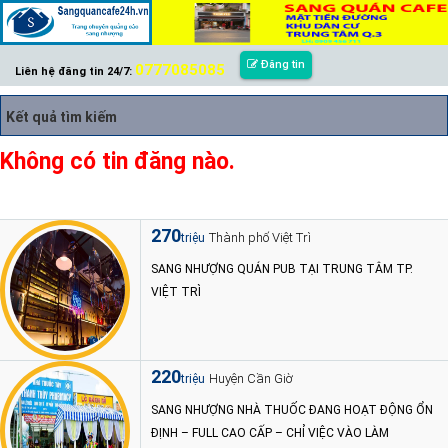
Đăng tin
0777085085
Liên hệ đăng tin 24/7:
Kết quả tìm kiếm
Không có tin đăng nào.
270
Thành phố Việt Trì
triệu
SANG NHƯỢNG QUÁN PUB TẠI TRUNG TÂM TP.
VIỆT TRÌ
220
Huyện Cần Giờ
triệu
SANG NHƯỢNG NHÀ THUỐC ĐANG HOẠT ĐỘNG ỔN
ĐỊNH – FULL CAO CẤP – CHỈ VIỆC VÀO LÀM