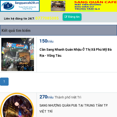
Đăng tin
0777085085
Liên hệ đăng tin 24/7:
Kết quả tìm kiếm
150
triệu
Cần Sang Nhanh Quán Nhậu Ở Thị Xã Phú Mỹ Bà
Rịa - Vũng Tàu.
1
270
Thành phố Việt Trì
triệu
SANG NHƯỢNG QUÁN PUB TẠI TRUNG TÂM TP.
VIỆT TRÌ