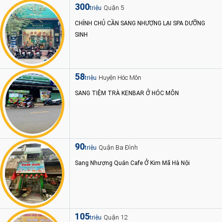
300
Quận 5
triệu
CHÍNH CHỦ CẦN SANG NHƯỢNG LẠI SPA DƯỠNG
SINH
58
Huyện Hóc Môn
triệu
SANG TIỆM TRÀ KENBAR Ở HÓC MÔN
90
Quận Ba Đình
triệu
Sang Nhượng Quán Cafe Ở Kim Mã Hà Nội
105
Quận 12
triệu