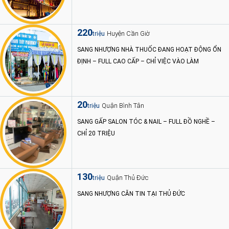
220
Huyện Cần Giờ
triệu
SANG NHƯỢNG NHÀ THUỐC ĐANG HOẠT ĐỘNG ỔN
ĐỊNH – FULL CAO CẤP – CHỈ VIỆC VÀO LÀM
20
Quận Bình Tân
triệu
SANG GẤP SALON TÓC & NAIL – FULL ĐỒ NGHỀ –
CHỈ 20 TRIỆU
130
Quận Thủ Đức
triệu
SANG NHƯỢNG CĂN TIN TẠI THỦ ĐỨC