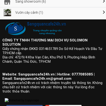
Sang showroom (6)
Vườn cây cảnh (1)
CÔNG TY TNHH THƯƠNG MẠI DỊCH VỤ SOLOMON
SOLUTION
Giấy chứng nhận ĐKKD 0314651789 Do Sở Kế Hoạch Và Đầu Tư
TP.HCM cấp.
Địa chỉ: 472/9/4 Kha Vạn Cân, Khu Phố 9, Phường Hiệp Bình
Chánh, Quận Thủ Đức, TP.HCM
Website: Sangquancafe24h.vn | Hotline: 0777085085 |
Email:
Sangquancafe24h.vn@gmail.com
Sangquancafe24h.vn có trách nhiệm truyền tải thông tin. Không
chịu bất cứ trách nhiệm với các thông tin này. Vui lòng đọc
trước thỏa thuận.