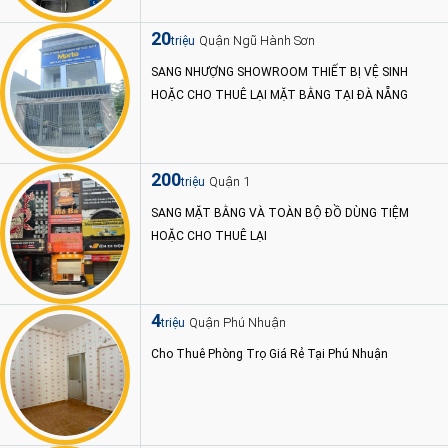
20
Quận Ngũ Hành Sơn
triệu
SANG NHƯỢNG SHOWROOM THIẾT BỊ VỆ SINH
HOẶC CHO THUÊ LẠI MẶT BẰNG TẠI ĐÀ NẴNG
200
Quận 1
triệu
SANG MẶT BẰNG VÀ TOÀN BỘ ĐỒ DÙNG TIỆM
HOẶC CHO THUÊ LẠI
4
Quận Phú Nhuận
triệu
Cho Thuê Phòng Trọ Giá Rẻ Tại Phú Nhuận