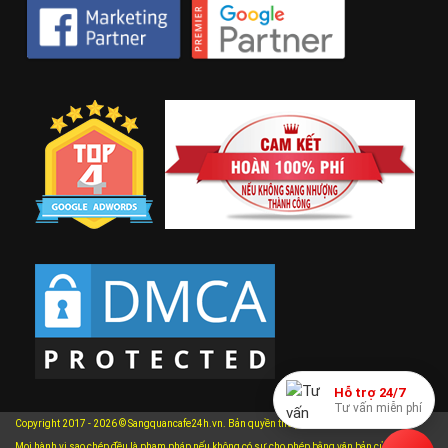
Hỗ trợ 24/7
Tư vấn miễn phí
Copyright 2017 - 2026 © Sangquancafe24h.vn. Bản quyền thuộc về Sangquancafe24h.vn.
Mọi hành vi sao chép đều là phạm pháp nếu không có sự cho phép bằng văn bản của chúng