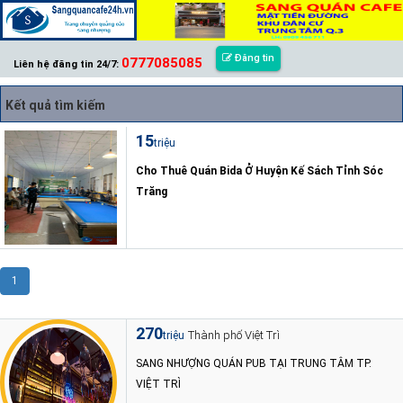
Đăng tin
0777085085
Liên hệ đăng tin 24/7:
Kết quả tìm kiếm
15
triệu
Cho Thuê Quán Bida Ở Huyện Kế Sách Tỉnh Sóc
Trăng
1
270
Thành phố Việt Trì
triệu
SANG NHƯỢNG QUÁN PUB TẠI TRUNG TÂM TP.
VIỆT TRÌ