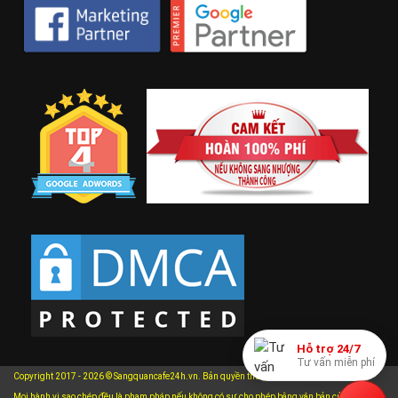
Hỗ trợ 24/7
Tư vấn miễn phí
Copyright 2017 - 2026 © Sangquancafe24h.vn. Bản quyền thuộc về Sangquancafe24h.vn.
Mọi hành vi sao chép đều là phạm pháp nếu không có sự cho phép bằng văn bản của chúng