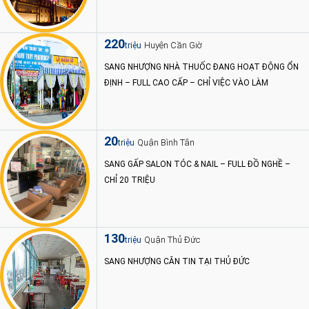
220
Huyện Cần Giờ
triệu
SANG NHƯỢNG NHÀ THUỐC ĐANG HOẠT ĐỘNG ỔN
ĐỊNH – FULL CAO CẤP – CHỈ VIỆC VÀO LÀM
20
Quận Bình Tân
triệu
SANG GẤP SALON TÓC & NAIL – FULL ĐỒ NGHỀ –
CHỈ 20 TRIỆU
130
Quận Thủ Đức
triệu
SANG NHƯỢNG CĂN TIN TẠI THỦ ĐỨC