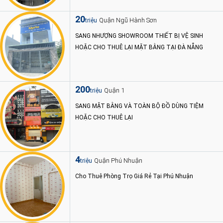
20
Quận Ngũ Hành Sơn
triệu
SANG NHƯỢNG SHOWROOM THIẾT BỊ VỆ SINH
HOẶC CHO THUÊ LẠI MẶT BẰNG TẠI ĐÀ NẴNG
200
Quận 1
triệu
SANG MẶT BẰNG VÀ TOÀN BỘ ĐỒ DÙNG TIỆM
HOẶC CHO THUÊ LẠI
4
Quận Phú Nhuận
triệu
Cho Thuê Phòng Trọ Giá Rẻ Tại Phú Nhuận