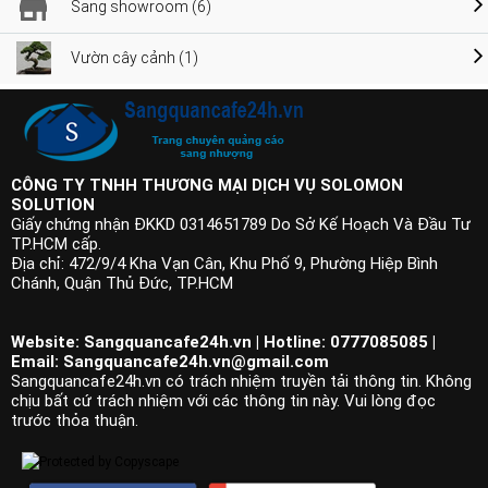
Sang showroom (6)
Vườn cây cảnh (1)
CÔNG TY TNHH THƯƠNG MẠI DỊCH VỤ SOLOMON
SOLUTION
Giấy chứng nhận ĐKKD 0314651789 Do Sở Kế Hoạch Và Đầu Tư
TP.HCM cấp.
Địa chỉ: 472/9/4 Kha Vạn Cân, Khu Phố 9, Phường Hiệp Bình
Chánh, Quận Thủ Đức, TP.HCM
Website: Sangquancafe24h.vn | Hotline: 0777085085 |
Email:
Sangquancafe24h.vn@gmail.com
Sangquancafe24h.vn có trách nhiệm truyền tải thông tin. Không
chịu bất cứ trách nhiệm với các thông tin này. Vui lòng đọc
trước thỏa thuận.