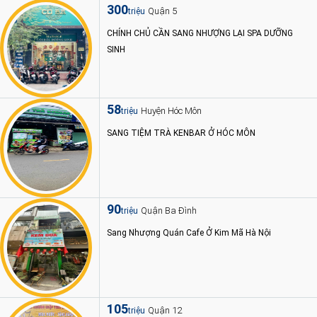
300
Quận 5
triệu
CHÍNH CHỦ CẦN SANG NHƯỢNG LẠI SPA DƯỠNG
SINH
58
Huyện Hóc Môn
triệu
SANG TIỆM TRÀ KENBAR Ở HÓC MÔN
90
Quận Ba Đình
triệu
Sang Nhượng Quán Cafe Ở Kim Mã Hà Nội
105
Quận 12
triệu