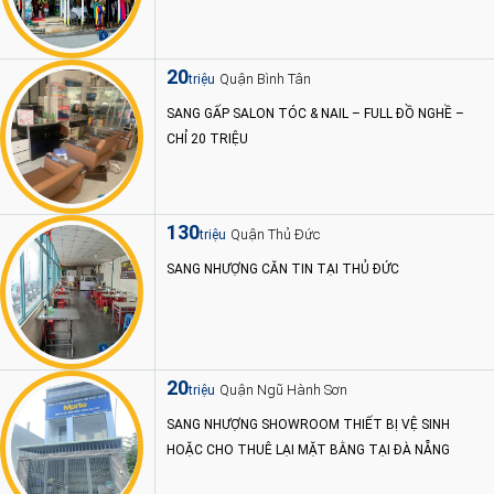
20
Quận Bình Tân
triệu
SANG GẤP SALON TÓC & NAIL – FULL ĐỒ NGHỀ –
CHỈ 20 TRIỆU
130
Quận Thủ Đức
triệu
SANG NHƯỢNG CĂN TIN TẠI THỦ ĐỨC
20
Quận Ngũ Hành Sơn
triệu
SANG NHƯỢNG SHOWROOM THIẾT BỊ VỆ SINH
HOẶC CHO THUÊ LẠI MẶT BẰNG TẠI ĐÀ NẴNG