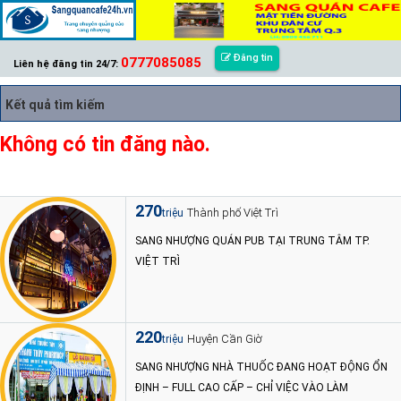
Đăng tin
0777085085
Liên hệ đăng tin 24/7:
Kết quả tìm kiếm
Không có tin đăng nào.
270
Thành phố Việt Trì
triệu
SANG NHƯỢNG QUÁN PUB TẠI TRUNG TÂM TP.
VIỆT TRÌ
220
Huyện Cần Giờ
triệu
SANG NHƯỢNG NHÀ THUỐC ĐANG HOẠT ĐỘNG ỔN
ĐỊNH – FULL CAO CẤP – CHỈ VIỆC VÀO LÀM