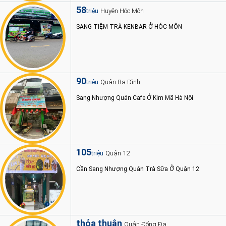
58
Huyện Hóc Môn
triệu
SANG TIỆM TRÀ KENBAR Ở HÓC MÔN
90
Quận Ba Đình
triệu
Sang Nhượng Quán Cafe Ở Kim Mã Hà Nội
105
Quận 12
triệu
Cần Sang Nhượng Quán Trà Sữa Ở Quận 12
thỏa thuận
Quận Đống Đa