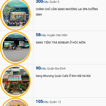
300
Quận 5
triệu
CHÍNH CHỦ CẦN SANG NHƯỢNG LẠI SPA DƯỠNG
SINH
58
Huyện Hóc Môn
triệu
SANG TIỆM TRÀ KENBAR Ở HÓC MÔN
90
Quận Ba Đình
triệu
Sang Nhượng Quán Cafe Ở Kim Mã Hà Nội
105
Quận 12
triệu