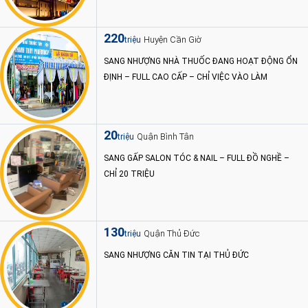
220
Huyện Cần Giờ
triệu
SANG NHƯỢNG NHÀ THUỐC ĐANG HOẠT ĐỘNG ỔN
ĐỊNH – FULL CAO CẤP – CHỈ VIỆC VÀO LÀM
20
Quận Bình Tân
triệu
SANG GẤP SALON TÓC & NAIL – FULL ĐỒ NGHỀ –
CHỈ 20 TRIỆU
130
Quận Thủ Đức
triệu
SANG NHƯỢNG CĂN TIN TẠI THỦ ĐỨC