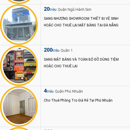
20
Quận Ngũ Hành Sơn
triệu
SANG NHƯỢNG SHOWROOM THIẾT BỊ VỆ SINH
HOẶC CHO THUÊ LẠI MẶT BẰNG TẠI ĐÀ NẴNG
200
Quận 1
triệu
SANG MẶT BẰNG VÀ TOÀN BỘ ĐỒ DÙNG TIỆM
HOẶC CHO THUÊ LẠI
4
Quận Phú Nhuận
triệu
Cho Thuê Phòng Trọ Giá Rẻ Tại Phú Nhuận