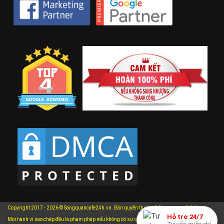
Copyright 2017 - 2026 © Sangquancafe24h.vn. Bản quyền thuộc về Sangquancafe24h.vn.
Hỗ trợ 24/7
Mọi hành vi sao chép đều là phạm pháp nếu không có sự cho phép bằng văn bản của chúng