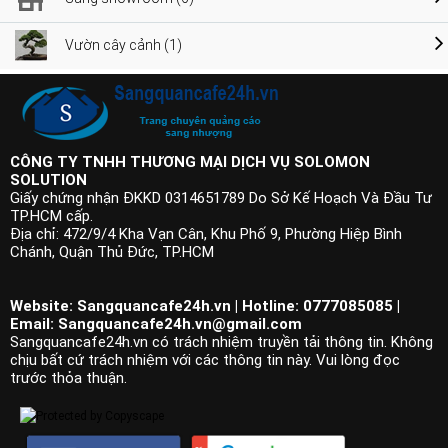
Vườn cây cảnh (1)
CÔNG TY TNHH THƯƠNG MẠI DỊCH VỤ SOLOMON
SOLUTION
Giấy chứng nhận ĐKKD 0314651789 Do Sở Kế Hoạch Và Đầu Tư
TP.HCM cấp.
Địa chỉ: 472/9/4 Kha Vạn Cân, Khu Phố 9, Phường Hiệp Bình
Chánh, Quận Thủ Đức, TP.HCM
Website: Sangquancafe24h.vn | Hotline: 0777085085 |
Email:
Sangquancafe24h.vn@gmail.com
Sangquancafe24h.vn có trách nhiệm truyền tải thông tin. Không
chịu bất cứ trách nhiệm với các thông tin này. Vui lòng đọc
trước thỏa thuận.