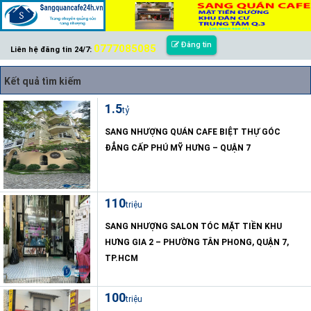
Đăng tin
0777085085
Liên hệ đăng tin 24/7:
Kết quả tìm kiếm
1.5
tỷ
SANG NHƯỢNG QUÁN CAFE BIỆT THỰ GÓC
ĐẲNG CẤP PHÚ MỸ HƯNG – QUẬN 7
110
triệu
SANG NHƯỢNG SALON TÓC MẶT TIỀN KHU
HƯNG GIA 2 – PHƯỜNG TÂN PHONG, QUẬN 7,
TP.HCM
100
triệu