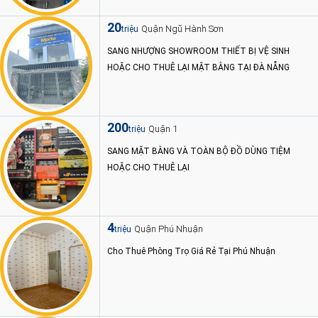
20
Quận Ngũ Hành Sơn
triệu
SANG NHƯỢNG SHOWROOM THIẾT BỊ VỆ SINH
HOẶC CHO THUÊ LẠI MẶT BẰNG TẠI ĐÀ NẴNG
200
Quận 1
triệu
SANG MẶT BẰNG VÀ TOÀN BỘ ĐỒ DÙNG TIỆM
HOẶC CHO THUÊ LẠI
4
Quận Phú Nhuận
triệu
Cho Thuê Phòng Trọ Giá Rẻ Tại Phú Nhuận