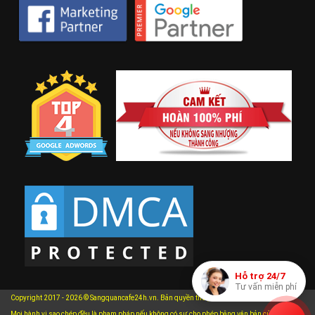
Hỗ trợ 24/7
Tư vấn miễn phí
Copyright 2017 - 2026 © Sangquancafe24h.vn. Bản quyền thuộc về Sangquancafe24h.vn.
Mọi hành vi sao chép đều là phạm pháp nếu không có sự cho phép bằng văn bản của chúng