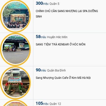
300
Quận 5
triệu
CHÍNH CHỦ CẦN SANG NHƯỢNG LẠI SPA DƯỠNG
SINH
58
Huyện Hóc Môn
triệu
SANG TIỆM TRÀ KENBAR Ở HÓC MÔN
90
Quận Ba Đình
triệu
Sang Nhượng Quán Cafe Ở Kim Mã Hà Nội
105
Quận 12
triệu