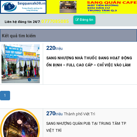
Đăng tin
0777085085
Liên hệ đăng tin 24/7:
Kết quả tìm kiếm
220
triệu
SANG NHƯỢNG NHÀ THUỐC ĐANG HOẠT ĐỘNG
ỔN ĐỊNH – FULL CAO CẤP – CHỈ VIỆC VÀO LÀM
1
270
Thành phố Việt Trì
triệu
SANG NHƯỢNG QUÁN PUB TẠI TRUNG TÂM TP.
VIỆT TRÌ