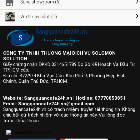
Sang showroom (6)
Vườn cây cảnh (1)
CÔNG TY TNHH THƯƠNG MẠI DỊCH VỤ SOLOMON
SOLUTION
Giấy chứng nhận ĐKKD 0314651789 Do Sở Kế Hoạch Và Đầu Tư
TP.HCM cấp.
Địa chỉ: 472/9/4 Kha Vạn Cân, Khu Phố 9, Phường Hiệp Bình
Chánh, Quận Thủ Đức, TP.HCM
Website: Sangquancafe24h.vn | Hotline: 0777085085 |
Email:
Sangquancafe24h.vn@gmail.com
Sangquancafe24h.vn có trách nhiệm truyền tải thông tin. Không
chịu bất cứ trách nhiệm với các thông tin này. Vui lòng đọc
trước thỏa thuận.