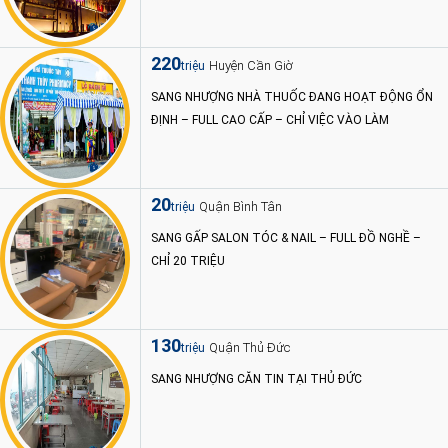
220
Huyện Cần Giờ
triệu
SANG NHƯỢNG NHÀ THUỐC ĐANG HOẠT ĐỘNG ỔN
ĐỊNH – FULL CAO CẤP – CHỈ VIỆC VÀO LÀM
20
Quận Bình Tân
triệu
SANG GẤP SALON TÓC & NAIL – FULL ĐỒ NGHỀ –
CHỈ 20 TRIỆU
130
Quận Thủ Đức
triệu
SANG NHƯỢNG CĂN TIN TẠI THỦ ĐỨC