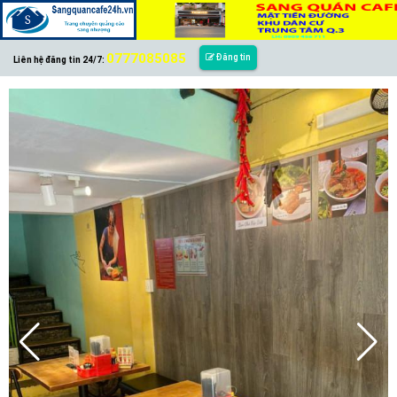
0777085085
Đăng tin
Liên hệ đăng tin 24/7: