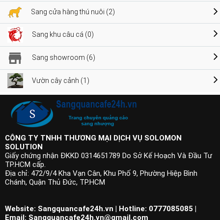
Sang cửa hàng thú nuôi (2)
Sang khu câu cá (0)
Sang showroom (6)
Vườn cây cảnh (1)
CÔNG TY TNHH THƯƠNG MẠI DỊCH VỤ SOLOMON
SOLUTION
Giấy chứng nhận ĐKKD 0314651789 Do Sở Kế Hoạch Và Đầu Tư
TP.HCM cấp.
Địa chỉ: 472/9/4 Kha Vạn Cân, Khu Phố 9, Phường Hiệp Bình
Chánh, Quận Thủ Đức, TP.HCM
Website: Sangquancafe24h.vn | Hotline: 0777085085 |
Email:
Sangquancafe24h.vn@gmail.com