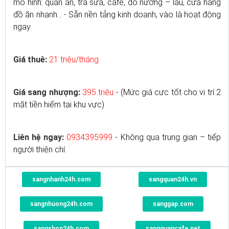
mô hình: quán ăn, trà sữa, café, đồ nướng – lẩu, cửa hàng
đồ ăn nhanh… - Sẵn nền tảng kinh doanh, vào là hoạt động
ngay.
Giá thuê:
21 triệu/tháng
Giá sang nhượng:
395 triệu
- (Mức giá cực tốt cho vị trí 2
mặt tiền hiếm tại khu vực)
Liên hệ ngay:
0934395999
- Không qua trung gian – tiếp
người thiện chí.
sangnhanh24h.com
sangquan24h.vn
sangnhuong24h.com
sanggap.com
sangshop24h.com
sangquancafe.net