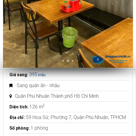
395
Giá sang:
triệu
Sang quán ăn - nhậu
Quận Phú Nhuận Thành phố Hồ Chí Minh
2
126 m
Diện tích:
59 Hoa Sứ, Phường 7, Quận Phú Nhuận, TP.HCM
Địa chỉ:
1 phòng
Số phòng: