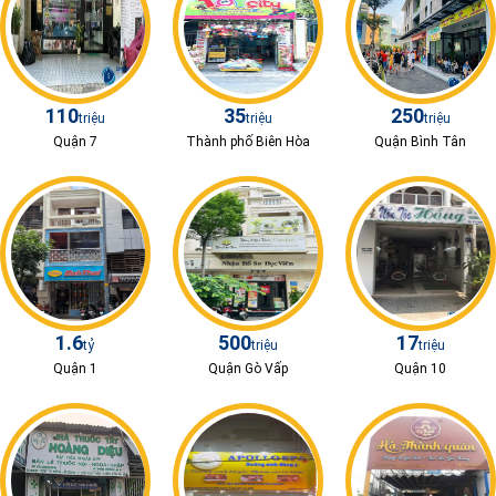
110
35
250
triệu
triệu
triệu
Quận 7
Thành phố Biên Hòa
Quận Bình Tân
1.6
500
17
tỷ
triệu
triệu
Quận 1
Quận Gò Vấp
Quận 10