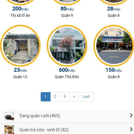
200
80
28
triệu
triệu
triệu
Thị xã Dĩ An
Quận 9
Quận 8
23
600
150
triệu
triệu
triệu
Quận 12
Quận Thủ Đức
Quận 8
1
2
3
»
Last
Sang quán cafe (469)
Quán trà sữa - sinh tố (82)