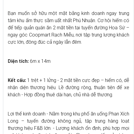
Bạn muốn sở hữu một mặt bằng kinh doanh ngay trung
tâm khu ẩm thực sầm uất nhất Phú Nhuận. Cơ hội hiếm có
để tiếp quản quán ăn 2 mặt tiền tại tuyến đường Hoa Sứ –
ngay góc Coopmart Rạch Miễu, nơi tập trung lượng khách
cực lớn, đông đúc cả ngày lẫn đêm.
Diện tích:
6m x 14m
Kết cấu:
1 trệt + 1 lửng - 2 mặt tiền cực đẹp – hiếm có, dễ
nhận diện thương hiệu. Lề đường rộng, thuận tiện để xe
khách - Hợp đồng thuê dài hạn, chủ nhà dễ thương.
Lợi thế kinh doanh - Nằm trong khu phố ăn uống Phan Xích
Long – tuyến đường không ngủ, tập trung hàng loạt
thương hiệu F&B lớn. - Lượng khách ổn định, phù hợp mọi