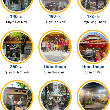
140
490
1xx
triệu
triệu
triệu
Huyện Hóc Môn
Quận Tân Bình
Huyện Long Thành
360
thỏa thuận
thỏa thuận
triệu
Quận Bình Thạnh
Quận Phú Nhuận
Quận Gò Vấp