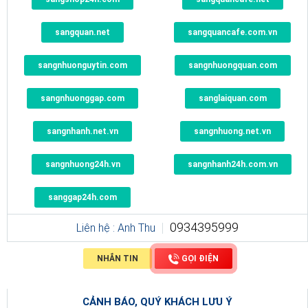
sangquan.net
sangquancafe.com.vn
sangnhuonguytin.com
sangnhuongquan.com
sangnhuonggap.com
sanglaiquan.com
sangnhanh.net.vn
sangnhuong.net.vn
sangnhuong24h.vn
sangnhanh24h.com.vn
sanggap24h.com
0934395999
Liên hệ : Anh Thu
NHẮN TIN
GỌI ĐIỆN
CẢNH BÁO, QUÝ KHÁCH LƯU Ý