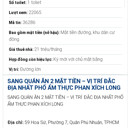
1 toliet
Số toilet:
22065
Lượt xem:
36286
Mã tin:
Mặt tiền đường, khu dân cư
Bao gồm mặt tiền (nở hậu):
đông.
21 triệu/tháng
Giá thuê nhà:
Ký mới với chủ mặt bằng
Hợp đồng còn hiệu lực:
Đường lớn
Vị trí:
SANG QUÁN ĂN 2 MẶT TIỀN – VỊ TRÍ ĐẮC
ĐỊA NHẤT PHỐ ẨM THỰC PHAN XÍCH LONG
SANG QUÁN ĂN 2 MẶT TIỀN – VỊ TRÍ ĐẮC ĐỊA NHẤT PHỐ
ẨM THỰC PHAN XÍCH LONG
Địa chỉ:
59 Hoa Sứ, Phường 7, Quận Phú Nhuận, TP.HCM