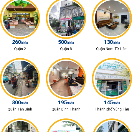
260
500
130
triệu
triệu
triệu
Quận 2
Quận 8
Quận Nam Từ Liêm
800
195
145
triệu
triệu
triệu
Quận Tân Bình
Quận Bình Thạnh
Thành phố Vũng Tàu