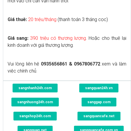
mới vào chỉ cần vận hành thôi.
Giá thuê:
20 triệu/tháng
(thanh toán 3 tháng cọc)
Giá sang:
390 triệu có thương lượng
. Hoặc cho thuê lại
kinh doanh với giá thương lượng.
Vui lòng liên hệ
0935656861 & 0967806772
xem và làm
việc chính chủ.
sangnhanh24h.com
sangquan24h.vn
sangnhuong24h.com
sanggap.com
sangshop24h.com
sangquancafe.net
sangquan.net
sangquancafe.com.vn