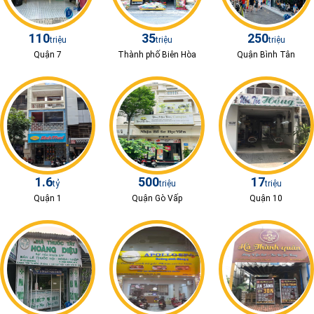
110
35
250
triệu
triệu
triệu
Quận 7
Thành phố Biên Hòa
Quận Bình Tân
1.6
500
17
tỷ
triệu
triệu
Quận 1
Quận Gò Vấp
Quận 10