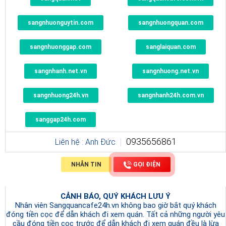
sangnhuonguytin.com
sangnhuongquan.com
sangnhuonggap.com
sanglaiquan.com
sangnhanh.net.vn
sangnhuong.net.vn
sangnhuong24h.vn
sangnhanh24h.com.vn
sanggap24h.com
0935656861
Liên hệ : Anh Đức
NHẮN TIN
GỌI ĐIỆN
CẢNH BÁO, QUÝ KHÁCH LƯU Ý
Nhân viên Sangquancafe24h.vn không bao giờ bắt quý khách
đóng tiền cọc để dẫn khách đi xem quán. Tất cả những người yêu
cầu đóng tiền cọc trước để dẫn khách đi xem quán đều là lừa