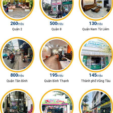
260
500
130
triệu
triệu
triệu
Quận 2
Quận 8
Quận Nam Từ Liêm
800
195
145
triệu
triệu
triệu
Quận Tân Bình
Quận Bình Thạnh
Thành phố Vũng Tàu