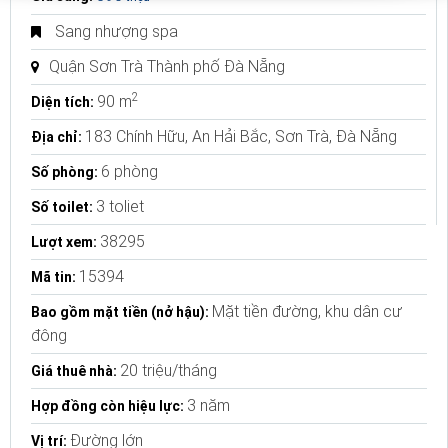
Sang nhượng spa
Quận Sơn Trà Thành phố Đà Nẵng
2
90 m
Diện tích:
183 Chính Hữu, An Hải Bắc, Sơn Trà, Đà Nẵng
Địa chỉ:
6 phòng
Số phòng:
3 toliet
Số toilet:
38295
Lượt xem:
15394
Mã tin:
Mặt tiền đường, khu dân cư
Bao gồm mặt tiền (nở hậu):
đông
20 triệu/tháng
Giá thuê nhà:
3 năm
Hợp đồng còn hiệu lực:
Đường lớn
Vị trí: