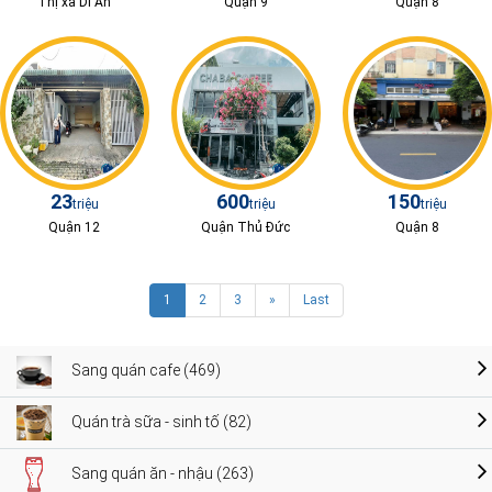
Thị xã Dĩ An
Quận 9
Quận 8
23
600
150
triệu
triệu
triệu
Quận 12
Quận Thủ Đức
Quận 8
1
2
3
»
Last
Sang quán cafe (469)
Quán trà sữa - sinh tố (82)
Sang quán ăn - nhậu (263)