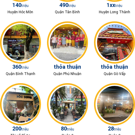
140
490
1xx
triệu
triệu
triệu
Huyện Hóc Môn
Quận Tân Bình
Huyện Long Thành
360
thỏa thuận
thỏa thuận
triệu
Quận Bình Thạnh
Quận Phú Nhuận
Quận Gò Vấp
200
80
28
triệu
triệu
triệu