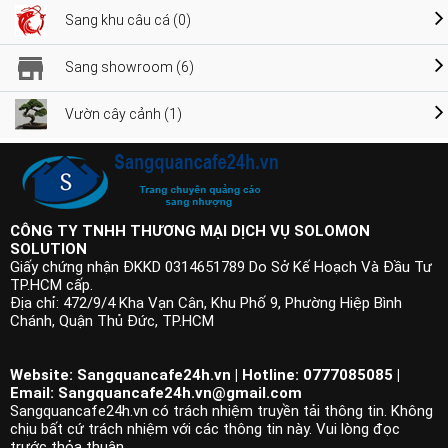
Sang khu câu cá (0)
Sang showroom (6)
Vườn cây cảnh (1)
CÔNG TY TNHH THƯƠNG MẠI DỊCH VỤ SOLOMON
SOLUTION
Giấy chứng nhận ĐKKD 0314651789 Do Sở Kế Hoạch Và Đầu Tư
TP.HCM cấp.
Địa chỉ: 472/9/4 Kha Vạn Cân, Khu Phố 9, Phường Hiệp Bình
Chánh, Quận Thủ Đức, TP.HCM
Website: Sangquancafe24h.vn | Hotline: 0777085085 |
Email:
Sangquancafe24h.vn@gmail.com
Sangquancafe24h.vn có trách nhiệm truyền tải thông tin. Không
chịu bất cứ trách nhiệm với các thông tin này. Vui lòng đọc
trước thỏa thuận.