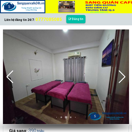
0777085085
Đăng tin
Liên hệ đăng tin 24/7:
390
Giá sang:
triệu