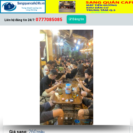
0777085085
Đăng tin
Liên hệ đăng tin 24/7:
260
Giá sang:
triệu