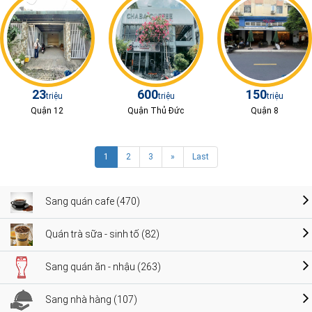
23
600
150
triệu
triệu
triệu
Quận 12
Quận Thủ Đức
Quận 8
1
2
3
»
Last
Sang quán cafe (470)
Quán trà sữa - sinh tố (82)
Sang quán ăn - nhậu (263)
Sang nhà hàng (107)