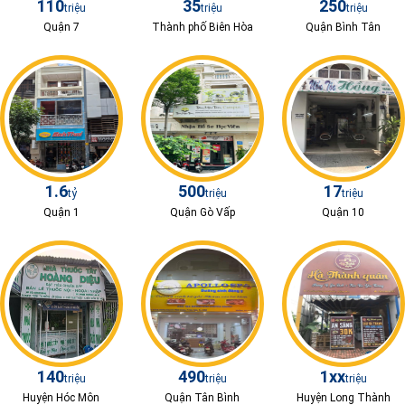
110
35
250
triệu
triệu
triệu
Quận 7
Thành phố Biên Hòa
Quận Bình Tân
1.6
500
17
tỷ
triệu
triệu
Quận 1
Quận Gò Vấp
Quận 10
140
490
1xx
triệu
triệu
triệu
Huyện Hóc Môn
Quận Tân Bình
Huyện Long Thành