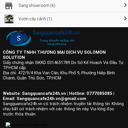
Sang showroom (6)
Vườn cây cảnh (1)
CÔNG TY TNHH THƯƠNG MẠI DỊCH VỤ SOLOMON
SOLUTION
Giấy chứng nhận ĐKKD 0314651789 Do Sở Kế Hoạch Và Đầu Tư
TP.HCM cấp.
Địa chỉ: 472/9/4 Kha Vạn Cân, Khu Phố 9, Phường Hiệp Bình
Chánh, Quận Thủ Đức, TP.HCM
Website: Sangquancafe24h.vn | Hotline: 0777085085 |
Email:
Sangquancafe24h.vn@gmail.com
Sangquancafe24h.vn có trách nhiệm truyền tải thông tin. Không
chịu bất cứ trách nhiệm với các thông tin này. Vui lòng đọc
trước thỏa thuận.