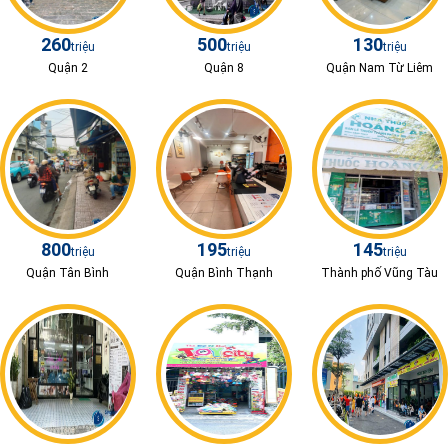
260
500
130
triệu
triệu
triệu
Quận 2
Quận 8
Quận Nam Từ Liêm
800
195
145
triệu
triệu
triệu
Quận Tân Bình
Quận Bình Thạnh
Thành phố Vũng Tàu