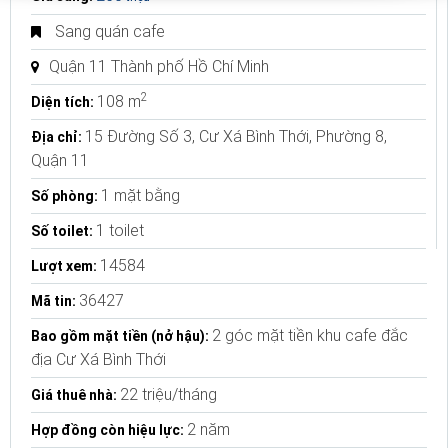
Sang quán cafe
Quận 11 Thành phố Hồ Chí Minh
2
108 m
Diện tích:
15 Đường Số 3, Cư Xá Bình Thới, Phường 8,
Địa chỉ:
Quận 11
1 mặt bằng
Số phòng:
1 toilet
Số toilet:
14584
Lượt xem:
36427
Mã tin:
2 góc mặt tiền khu cafe đắc
Bao gồm mặt tiền (nở hậu):
địa Cư Xá Bình Thới
22 triệu/tháng
Giá thuê nhà:
2 năm
Hợp đồng còn hiệu lực: