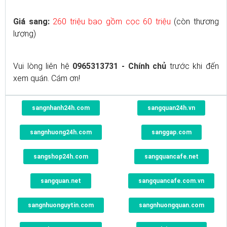
Giá sang:
260 triệu bao gồm cọc 60 triệu
(còn thương
lượng)
Vui lòng liên hệ
0965313731 - Chính chủ
trước khi đến
xem quán. Cám ơn!
sangnhanh24h.com
sangquan24h.vn
sangnhuong24h.com
sanggap.com
sangshop24h.com
sangquancafe.net
sangquan.net
sangquancafe.com.vn
sangnhuonguytin.com
sangnhuongquan.com