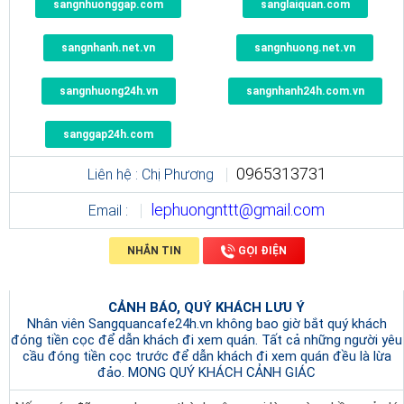
sangnhuonggap.com
sanglaiquan.com
sangnhanh.net.vn
sangnhuong.net.vn
sangnhuong24h.vn
sangnhanh24h.com.vn
sanggap24h.com
0965313731
Liên hệ : Chị Phương
lephuongnttt@gmail.com
Email :
NHẮN TIN
GỌI ĐIỆN
CẢNH BÁO, QUÝ KHÁCH LƯU Ý
Nhân viên Sangquancafe24h.vn không bao giờ bắt quý khách
đóng tiền cọc để dẫn khách đi xem quán. Tất cả những người yêu
cầu đóng tiền cọc trước để dẫn khách đi xem quán đều là lừa
đảo. MONG QUÝ KHÁCH CẢNH GIÁC