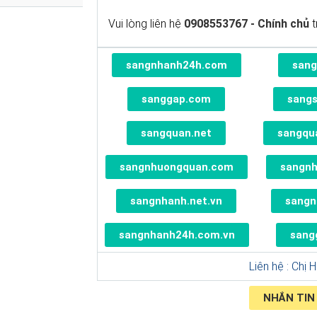
Vui lòng liên hệ
0908553767 - Chính chủ
t
sangnhanh24h.com
sang
sanggap.com
sang
sangquan.net
sangqu
sangnhuongquan.com
sangn
sangnhanh.net.vn
sangn
sangnhanh24h.com.vn
sang
Liên hệ : Chị 
NHẮN TIN