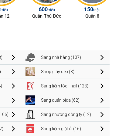
3
600
150
triệu
triệu
triệu
n 12
Quận Thủ Đức
Quận 8
3)
Sang nhà hàng (107)
)
Shop giày dép (3)
)
Sang tiệm tóc - nail (128)
Sang quán bida (62)
106)
Sang nhượng công ty (12)
2)
Sang tiệm giặt ủi (16)