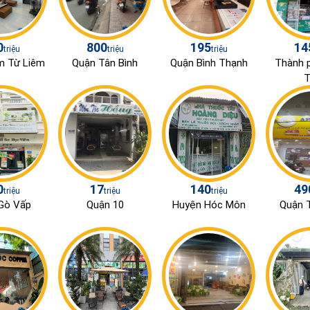
0
800
195
14
triệu
triệu
triệu
m Từ Liêm
Quận Tân Bình
Quận Bình Thạnh
Thành 
T
0
17
140
49
triệu
triệu
triệu
Gò Vấp
Quận 10
Huyện Hóc Môn
Quận T