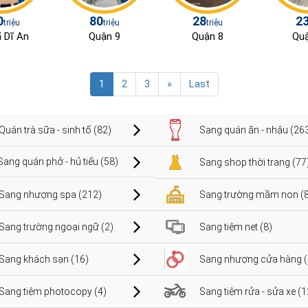
0
80
28
2
triệu
triệu
triệu
ã Dĩ An
Quận 9
Quận 8
Quậ
1
2
3
»
Last
Quán trà sữa - sinh tố (82)
Sang quán ăn - nhậu (26
Sang quán phở - hủ tiếu (58)
Sang shop thời trang (77
Sang nhượng spa (212)
Sang trường mầm non (8
Sang trường ngoại ngữ (2)
Sang tiệm net (8)
Sang khách sạn (16)
Sang nhượng cửa hàng (
Sang tiệm photocopy (4)
Sang tiệm rửa - sửa xe (1