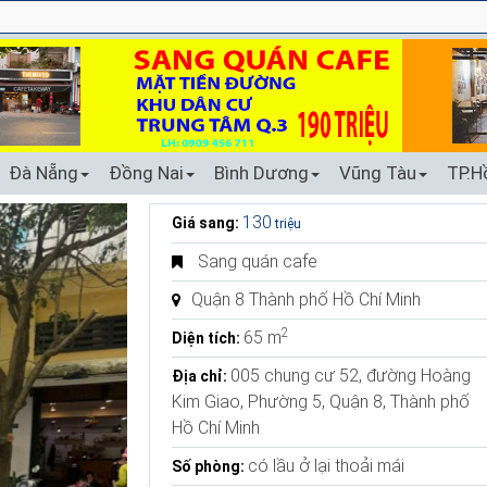
Đà Nẵng
Đồng Nai
Bình Dương
Vũng Tàu
TP.H
130
Giá sang:
triệu
Sang quán cafe
Quận 8 Thành phố Hồ Chí Minh
2
65 m
Diện tích:
005 chung cư 52, đường Hoàng
Địa chỉ:
Kim Giao, Phường 5, Quận 8, Thành phố
Hồ Chí Minh
có lầu ở lại thoải mái
Số phòng: