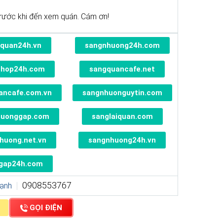
rước khi đến xem quán. Cám ơn!
quan24h.vn
sangnhuong24h.com
shop24h.com
sangquancafe.net
ancafe.com.vn
sangnhuonguytin.com
huonggap.com
sanglaiquan.com
huong.net.vn
sangnhuong24h.vn
gap24h.com
0908553767
Hạnh
GỌI ĐIỆN