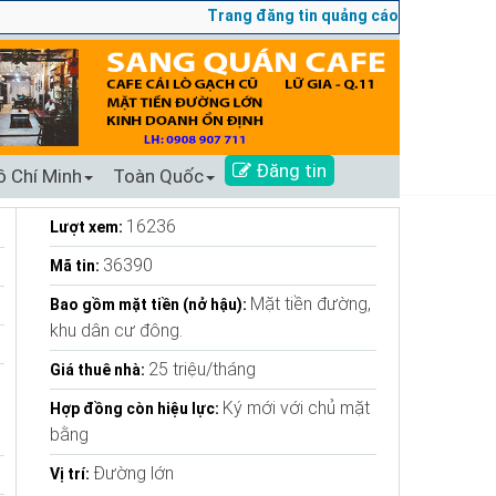
Trang đăng tin quảng cáo sang nhượng số 1 Tạ
Đăng tin
ồ Chí Minh
Toàn Quốc
16236
Lượt xem:
36390
Mã tin:
Mặt tiền đường,
Bao gồm mặt tiền (nở hậu):
khu dân cư đông.
25 triệu/tháng
Giá thuê nhà:
Ký mới với chủ mặt
Hợp đồng còn hiệu lực:
bằng
Đường lớn
Vị trí: