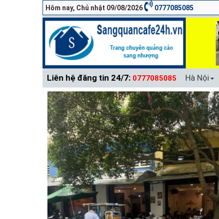
Hôm nay, Chủ nhật 09/08/2026
0777085085
Liên hệ đăng tin 24/7:
Hà Nội
0777085085