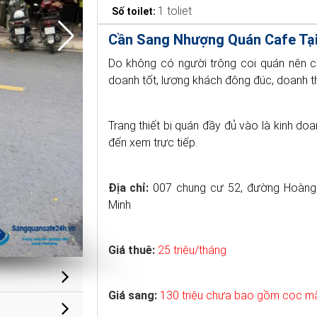
1 toliet
Số toilet:
Cần Sang Nhượng Quán Cafe Tại
Do không có người trông coi quán nên 
doanh tốt, lượng khách đông đúc, doanh th
Trang thiết bị quán đầy đủ vào là kinh d
đến xem trực tiếp.
Địa chỉ:
007 chung cư 52, đường Hoàng 
Minh
Giá thuê:
25 triệu/tháng
Giá sang:
130 triệu chưa bao gồm cọc m