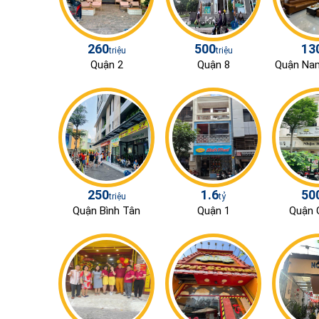
260
500
13
triệu
triệu
Quận 2
Quận 8
Quận Na
250
1.6
50
triệu
tỷ
Quận Bình Tân
Quận 1
Quận 