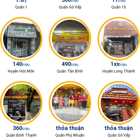
tỷ
triệu
triệu
Quận 1
Quận Gò Vấp
Quận 10
140
490
1xx
triệu
triệu
triệu
Huyện Hóc Môn
Quận Tân Bình
Huyện Long Thành
360
thỏa thuận
thỏa thuận
triệu
Quận Bình Thạnh
Quận Phú Nhuận
Quận Gò Vấp