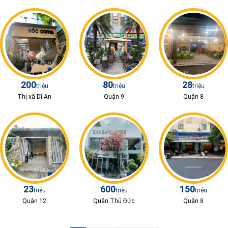
200
80
28
triệu
triệu
triệu
Thị xã Dĩ An
Quận 9
Quận 8
23
600
150
triệu
triệu
triệu
Quận 12
Quận Thủ Đức
Quận 8