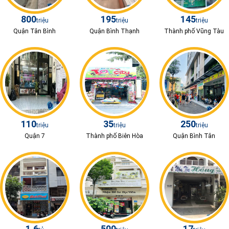
800
195
145
triệu
triệu
triệu
Quận Tân Bình
Quận Bình Thạnh
Thành phố Vũng Tàu
110
35
250
triệu
triệu
triệu
Quận 7
Thành phố Biên Hòa
Quận Bình Tân
1.6
500
17