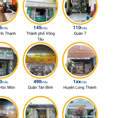
5
145
110
triệu
triệu
triệu
nh Thạnh
Thành phố Vũng
Quận 7
Tàu
0
490
1xx
triệu
triệu
triệu
Hóc Môn
Quận Tân Bình
Huyện Long Thành