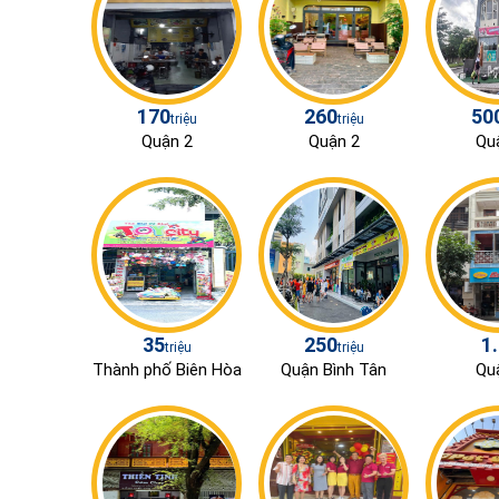
170
260
50
triệu
triệu
Quận 2
Quận 2
Qu
35
250
1
triệu
triệu
Thành phố Biên Hòa
Quận Bình Tân
Qu