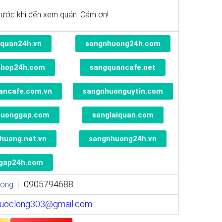
rước khi đến xem quán. Cám ơn!
quan24h.vn
sangnhuong24h.com
shop24h.com
sangquancafe.net
ancafe.com.vn
sangnhuonguytin.com
huonggap.com
sanglaiquan.com
huong.net.vn
sangnhuong24h.vn
gap24h.com
0905794688
Long
uoclong303@gmail.com