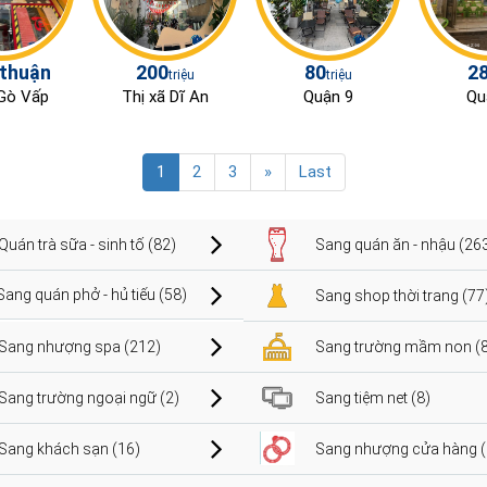
 thuận
200
80
2
triệu
triệu
Gò Vấp
Thị xã Dĩ An
Quận 9
Qu
1
2
3
»
Last
Quán trà sữa - sinh tố (82)
Sang quán ăn - nhậu (26
Sang quán phở - hủ tiếu (58)
Sang shop thời trang (77
Sang nhượng spa (212)
Sang trường mầm non (8
Sang trường ngoại ngữ (2)
Sang tiệm net (8)
Sang khách sạn (16)
Sang nhượng cửa hàng (