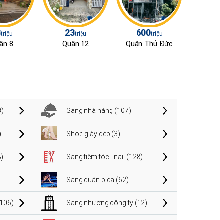
8
23
600
triệu
triệu
triệu
ận 8
Quận 12
Quận Thủ Đức
3)
Sang nhà hàng (107)
)
Shop giày dép (3)
)
Sang tiệm tóc - nail (128)
Sang quán bida (62)
106)
Sang nhượng công ty (12)