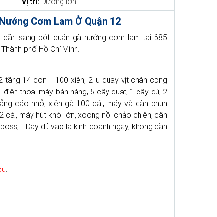
Đường lớn
Vị trí:
 Nướng Cơm Lam Ở Quận 12
ết cần sang bớt quán gà nướng cơm lam tại 685
 Thành phố Hồ Chí Minh.
 tầng 14 con + 100 xiên, 2 lu quay vịt chân cong
 1 điện thoại máy bán hàng, 5 cây quạt, 1 cây dù, 2
uảng cáo nhỏ, xiên gà 100 cái, máy và dàn phun
2 cái, máy hút khói lớn, xoong nồi chảo chiên, cân
iposs,... Đầy đủ vào là kinh doanh ngay, không cần
ệu
.