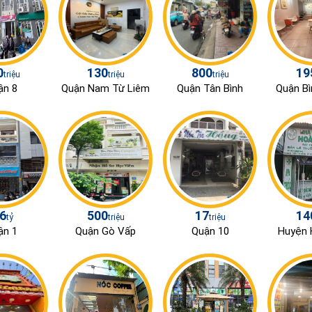
0
130
800
19
triệu
triệu
triệu
ận 8
Quận Nam Từ Liêm
Quận Tân Bình
Quận Bì
.6
500
17
14
tỷ
triệu
triệu
ận 1
Quận Gò Vấp
Quận 10
Huyện 