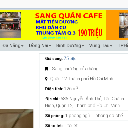
Đà Nẵng
Đồng Nai
Bình Dương
Vũng Tàu
TP.H
75
Giá sang:
triệu
Sang nhượng cửa hàng
Quận 12 Thành phố Hồ Chí Minh
2
126 m
Diện tích:
685 Nguyễn Ảnh Thủ, Tân Chánh
Địa chỉ:
Hiệp, Quận 12, Thành phố Hồ Chí Minh
1 phòng ngủ, 1 phòng sơ chế
Số phòng:
1 toliet
Số toilet: