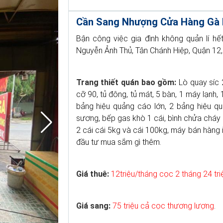
Cần Sang Nhượng Cửa Hàng Gà
Bận công việc gia đình không quản lí h
Nguyễn Ảnh Thủ, Tân Chánh Hiệp, Quận 12,
Trang thiết quán bao gồm:
Lò quay síc 2
cỡ 90, tủ đông, tủ mát, 5 bàn, 1 máy lạnh,
bảng hiệu quảng cáo lớn, 2 bảng hiệu q
sương, bếp gas khò 1 cái, bình chửa cháy 
2 cái cái 5kg và cái 100kg, máy bán hàng 
đầu tư mua sắm gì thêm.
Giá thuê:
12triệu/tháng cọc 2 tháng 24 tri
Giá sang:
75 triệu cả cọc thương lượng
.