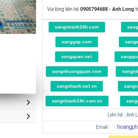
Vui lòng liên hệ
0905794688 - Anh Long
t
sangnhanh24h.com
sang
sanggap.com
sang
sangquan.net
sangqu
sangnhuongquan.com
sangn
sangnhanh.net.vn
sangn
sangnhanh24h.com.vn
sang
Liên hệ : Anh 
hoangph
Email :