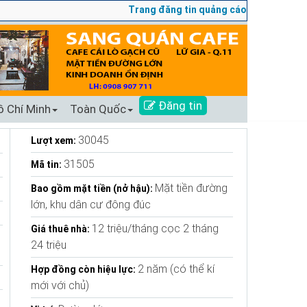
Trang đăng tin quảng cáo sang nhượng số 1 Tạ
Đăng tin
ồ Chí Minh
Toàn Quốc
30045
Lượt xem:
31505
Mã tin:
Mặt tiền đường
Bao gồm mặt tiền (nở hậu):
lớn, khu dân cư đông đúc
12 triệu/tháng cọc 2 tháng
Giá thuê nhà:
24 triệu
2 năm (có thể kí
Hợp đồng còn hiệu lực:
mới với chủ)