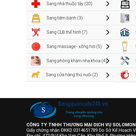
Sang nhà thuốc tây (20)
Sang tiệm bánh (3)
Sang CLB thể hình (7)
Sang massage - xông hơi (5)
Sang phòng khám nha khoa (4)
Sang cửa hàng thú nuôi (2)
CÔNG TY TNHH THƯƠNG MẠI DỊCH VỤ SOLOMON
Giấy chứng nhận ĐKKD 0314651789 Do Sở Kế Hoạch V
Địa chỉ: 472/9/4 Kha Vạn Cân, Khu Phố 9, Phường Hiệ