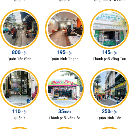
Quận 2
Quận 8
Quận Nam Từ Liêm
800
195
145
triệu
triệu
triệu
Quận Tân Bình
Quận Bình Thạnh
Thành phố Vũng Tàu
110
35
250
triệu
triệu
triệu
Quận 7
Thành phố Biên Hòa
Quận Bình Tân