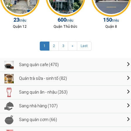
23
600
150
triệu
triệu
triệu
Quận 12
Quận Thủ Đức
Quận 8
1
2
3
»
Last
Sang quán cafe (470)
Quán trà sữa - sinh tố (82)
Sang quán ăn - nhậu (263)
Sang nhà hàng (107)
Sang quán cơm (66)