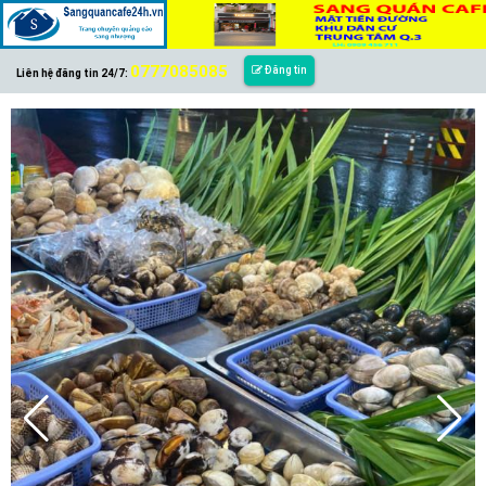
0777085085
Đăng tin
Liên hệ đăng tin 24/7: