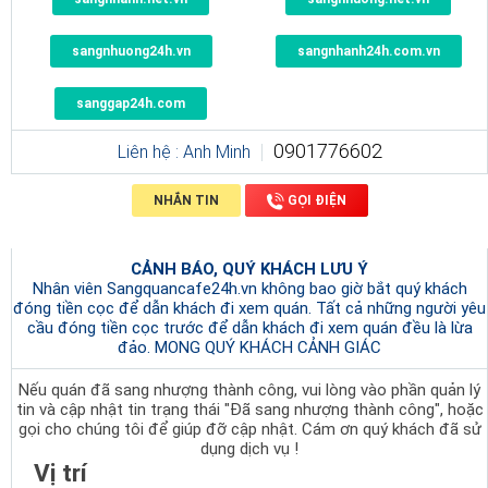
sangnhuong24h.vn
sangnhanh24h.com.vn
sanggap24h.com
0901776602
Liên hệ : Anh Minh
NHẮN TIN
GỌI ĐIỆN
CẢNH BÁO, QUÝ KHÁCH LƯU Ý
Nhân viên Sangquancafe24h.vn không bao giờ bắt quý khách
đóng tiền cọc để dẫn khách đi xem quán. Tất cả những người yêu
cầu đóng tiền cọc trước để dẫn khách đi xem quán đều là lừa
đảo. MONG QUÝ KHÁCH CẢNH GIÁC
Nếu quán đã sang nhượng thành công, vui lòng vào phần quản lý
tin và cập nhật tin trạng thái "Đã sang nhượng thành công", hoặc
gọi cho chúng tôi để giúp đỡ cập nhật. Cám ơn quý khách đã sử
dụng dịch vụ !
Vị trí