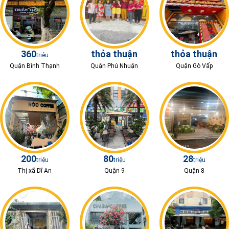
360
thỏa thuận
thỏa thuận
triệu
Quận Bình Thạnh
Quận Phú Nhuận
Quận Gò Vấp
200
80
28
triệu
triệu
triệu
Thị xã Dĩ An
Quận 9
Quận 8