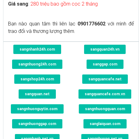
Giá sang
:
280 triệu bao gồm cọc 2 tháng
Bạn nào quan tâm thì liên lạc
0901776602
với mình để
trao đổi và thương lượng thêm.
sangnhanh24h.com
sangquan24h.vn
sangnhuong24h.com
sanggap.com
sangshop24h.com
sangquancafe.net
sangquan.net
sangquancafe.com.vn
sangnhuonguytin.com
sangnhuongquan.com
sangnhuonggap.com
sanglaiquan.com
sangnhanh.net.vn
sangnhuong.net.vn