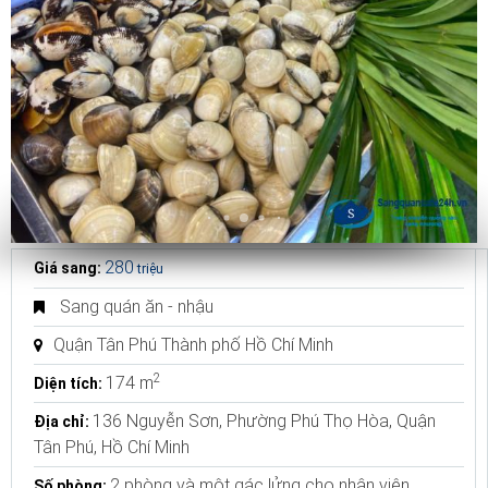
280
Giá sang:
triệu
Sang quán ăn - nhậu
Quận Tân Phú Thành phố Hồ Chí Minh
2
174 m
Diện tích:
136 Nguyễn Sơn, Phường Phú Thọ Hòa, Quận
Địa chỉ:
Tân Phú, Hồ Chí Minh
2 phòng và một gác lửng cho nhân viên
Số phòng: