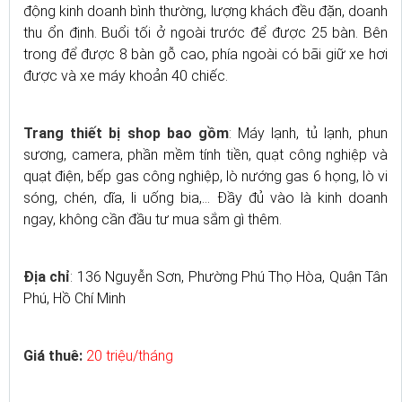
động kinh doanh bình thường, lượng khách đều đặn, doanh
thu ổn định. Buổi tối ở ngoài trước để được 25 bàn. Bên
trong để được 8 bàn gỗ cao, phía ngoài có bãi giữ xe hơi
được và xe máy khoản 40 chiếc.
Trang thiết bị shop bao gồm
: Máy lạnh, tủ lạnh, phun
sương, camera, phần mềm tính tiền, quạt công nghiệp và
quạt điện, bếp gas công nghiệp, lò nướng gas 6 họng, lò vi
sóng, chén, dĩa, li uống bia,… Đầy đủ vào là kinh doanh
ngay, không cần đầu tư mua sắm gì thêm.
Địa chỉ
: 136 Nguyễn Sơn, Phường Phú Thọ Hòa, Quận Tân
Phú, Hồ Chí Minh
Giá thuê:
20 triệu/tháng